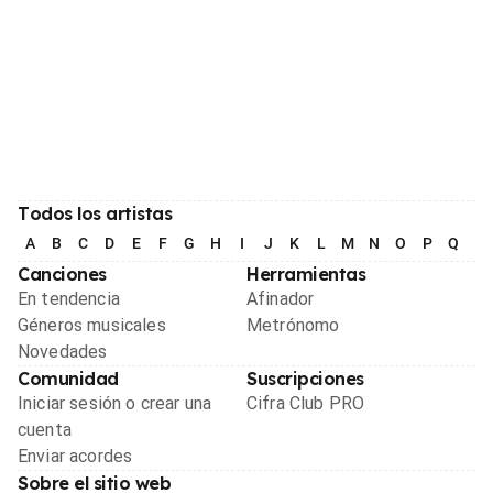
Todos los artistas
A
B
C
D
E
F
G
H
I
J
K
L
M
N
O
P
Q
R
Canciones
Herramientas
En tendencia
Afinador
Géneros musicales
Metrónomo
Novedades
Comunidad
Suscripciones
Iniciar sesión o crear una
Cifra Club PRO
cuenta
Enviar acordes
Sobre el sitio web