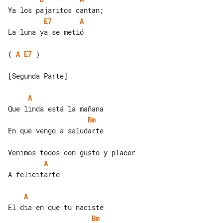
E7
A
La luna ya se metió

( 
A
E7
 )

[Segunda Parte]

A
Bm
En que vengo a saludarte

A
A felicitarte

A
Bm