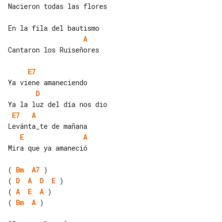
Nacieron todas las flores

A
Cantaron los Ruiseñores

E7
D
E7
A
E
A
Mira que ya amaneció

( 
Bm
A7
( 
D
A
D
E
( 
A
E
A
( 
Bm
A
 )
