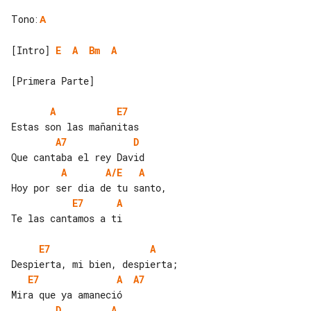
Tono
:
A
[Intro] 
E
A
Bm
A
[Primera Parte]

A
E7
A7
D
A
A/E
A
E7
A
Te las cantamos a ti

E7
A
E7
A
A7
D
A