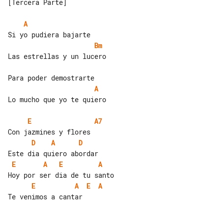
[Tercera Parte]

A
Bm
Las estrellas y un lucero

A
Lo mucho que yo te quiero

E
A7
D
A
D
E
A
E
A
E
A
E
A