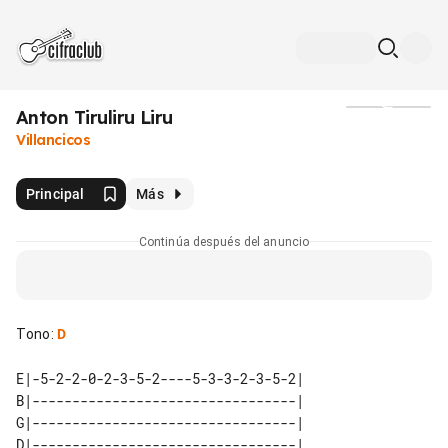
Anton Tiruliru Liru
Medios
Villancicos
Principal
Más
Continúa después del anuncio
Tono
:
D
E|-5-2-2-0-2-3-5-2----5-3-3-2-3-5-2| 

B|---------------------------------| 

G|---------------------------------| 

D|---------------------------------| 
