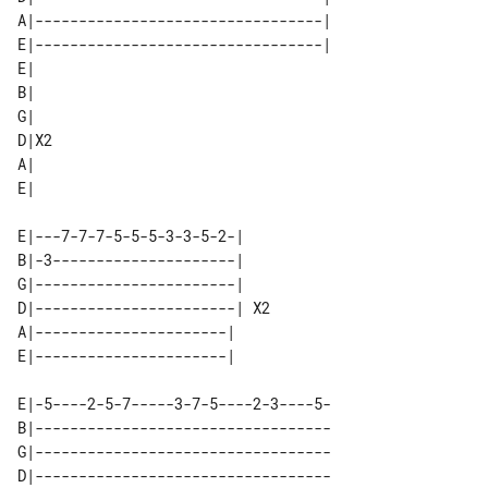
A|---------------------------------| 

E|---------------------------------| 

E|   

B|   

G|   

D|X2 

A|   

E|---7-7-7-5-5-5-3-3-5-2-|    

B|-3---------------------|    

G|-----------------------|    

D|-----------------------| X2 

A|----------------------|     

E|-5----2-5-7-----3-7-5----2-3----5-

B|----------------------------------

G|----------------------------------

D|----------------------------------
