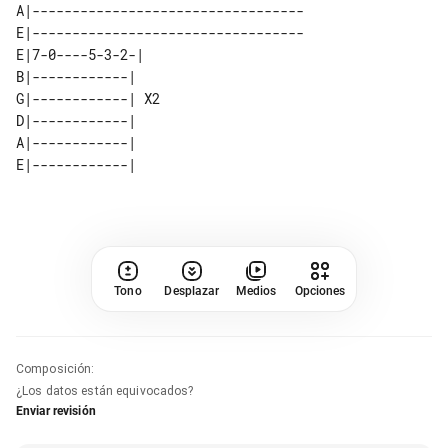
A|----------------------------------

E|----------------------------------

E|7-0----5-3-2-|   

B|------------|    

G|------------| X2 

D|------------|    

A|------------|    

Tono
Desplazar
Medios
Opciones
Composición
:
¿Los datos están equivocados?
Enviar revisión