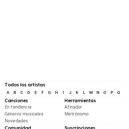
Todos los artistas
A
B
C
D
E
F
G
H
I
J
K
L
M
N
O
P
Q
R
Canciones
Herramientas
En tendencia
Afinador
Géneros musicales
Metrónomo
Novedades
Comunidad
Suscripciones