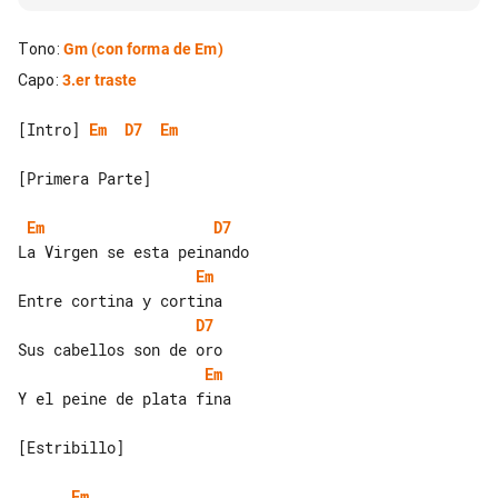
Tono
:
Gm
(con forma de Em)
Capo
:
3.er traste
[Intro] 
Em
D7
Em
[Primera Parte]

Em
D7
Em
D7
Em
Y el peine de plata fina

[Estribillo]

Em