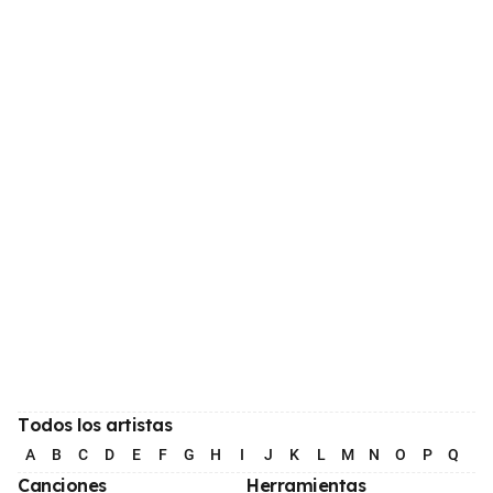
Todos los artistas
A
B
C
D
E
F
G
H
I
J
K
L
M
N
O
P
Q
R
Canciones
Herramientas