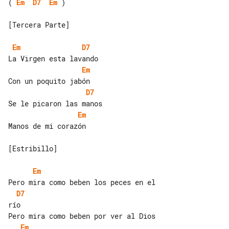
( 
Em
D7
Em
 )

[Tercera Parte]

Em
D7
Em
D7
Em
Manos de mi corazón

[Estribillo]

Em
D7
río

Em