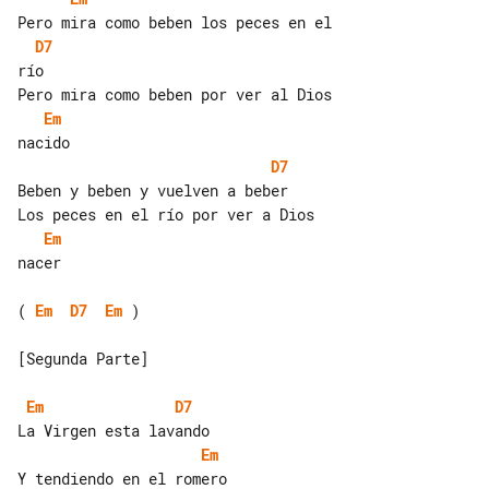
D7
río

Em
D7
Beben y beben y vuelven a beber

Em
nacer

( 
Em
D7
Em
 )

[Segunda Parte]

Em
D7
Em