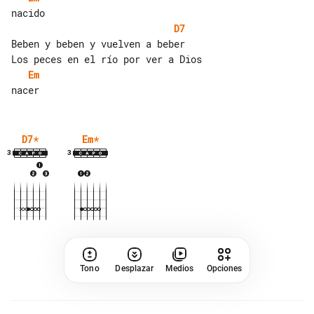
D7
Beben y beben y vuelven a beber

Em
D7
*
Em
*
3
3
Tono
Desplazar
Medios
Opciones