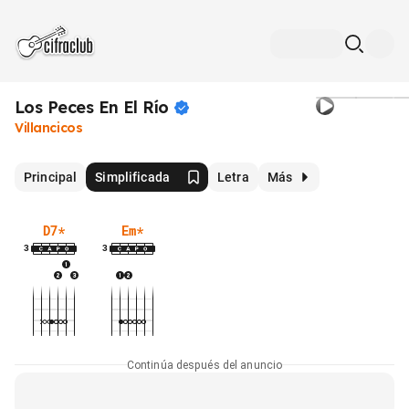
Los Peces En El
Río
Villancicos
Principal
Simplificada
Letra
Más
D7
*
Em
*
3
3
Continúa después del anuncio