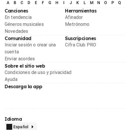
A
B
C
D
E
F
G
H
I
J
K
L
M
N
O
P
Q
R
Canciones
Herramientas
En tendencia
Afinador
Géneros musicales
Metrónomo
Novedades
Comunidad
Suscripciones
Iniciar sesión o crear una
Cifra Club PRO
cuenta
Enviar acordes
Sobre el sitio web
Condiciones de uso y privacidad
Ayuda
Descarga la app
Idioma
Español