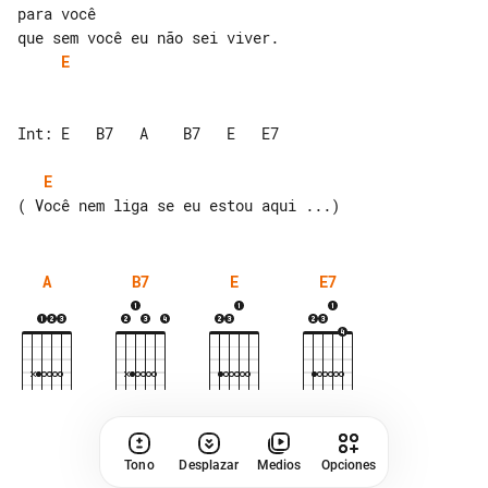
para você

E
Int: E   B7   A    B7   E   E7

E
A
B7
E
E7
Tono
Desplazar
Medios
Opciones