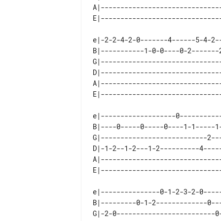
A|-------------------------------
e|-2-2-4-2-0-------4------5-4-2--
B|-----------1-0-0----0-2-------2
G|-------------------------------
D|-------------------------------
A|-------------------------------
e|-------------------0-----------
B|----0-----0-----0----1-1-----1-
G|---------------------------2---
D|-1-2--1-2---1-2----------4-----
A|-------------------------------
e|---------------0-1-2-3-2-0-----
B|---------0-1-2-------------0---
G|-2-0-------------------------0-