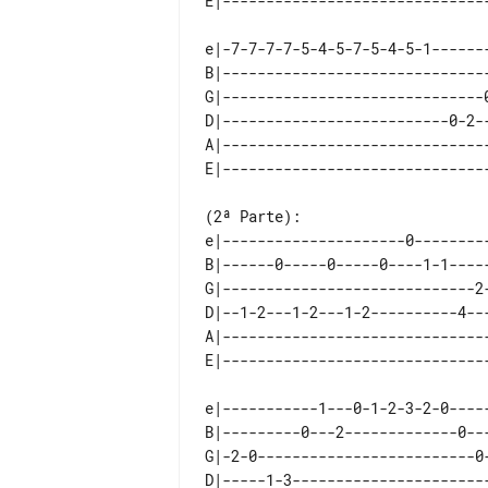
e|-7-7-7-7-5-4-5-7-5-4-5-1-------
B|-------------------------------
G|------------------------------0
D|--------------------------0-2--
A|-------------------------------
(2ª Parte):

e|---------------------0--------
B|------0-----0-----0----1-1----
G|-----------------------------2
D|--1-2---1-2---1-2----------4--
A|------------------------------
e|-----------1---0-1-2-3-2-0-----
B|---------0---2-------------0---
G|-2-0-------------------------0-
D|-----1-3-----------------------