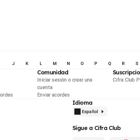
I
J
K
L
M
N
O
P
Q
R
S
Comunidad
Suscripci
Iniciar sesión o crear una
Cifra Club 
cuenta
cordes
Enviar acordes
Idioma
Español
Sigue a Cifra Club