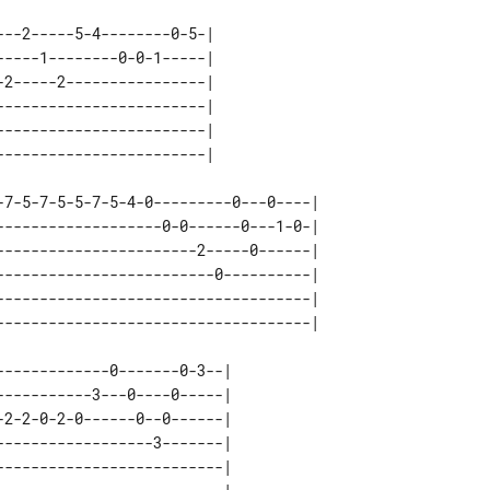
--2-----5-4--------0-5-| 

----1--------0-0-1-----| 

2-----2----------------| 

-----------------------| 

-----------------------| 

-7-5-7-5-5-7-5-4-0---------0---0----| 

-------------------0-0------0---1-0-| 

-----------------------2-----0------| 

-------------------------0----------| 

------------------------------------| 

------------0-------0-3--| 

----------3---0----0-----| 

2-2-0-2-0------0--0------| 

-----------------3-------| 

-------------------------| 
