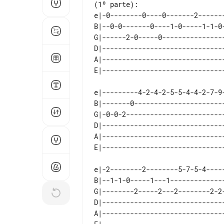
e|-0--------0----0-------2-------
B|--0-0-------0----1-0-----1-1-0-
G|------2-0-----0----------------
D|-------------------------------
A|-------------------------------
e|---------4-2-4-2-5-5-4-4-2-7-9
B|-------0----------------------
G|-0-0-2------------------------
D|------------------------------
A|------------------------------
e|-2--------2--------5-7-5-4-----
B|--1-1-0-----1---1--------------
G|--------2-----2---2--------2-2-
D|-------------------------------
A|-------------------------------