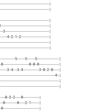
------------------------| 

------------------------| 

------------------------| 

-3----------------------| 

---4-2-1-2--------------| 

------------------------| 

-------5----5----5-----------| 

0-------------0-0-0----------| 

---3-4--3-4--------3-0-2-0---| 

---------------------------4-| 

-----------------------------| 

--0-3-2---0--------| 

-0------0---2-1----| 

0------------------| 
