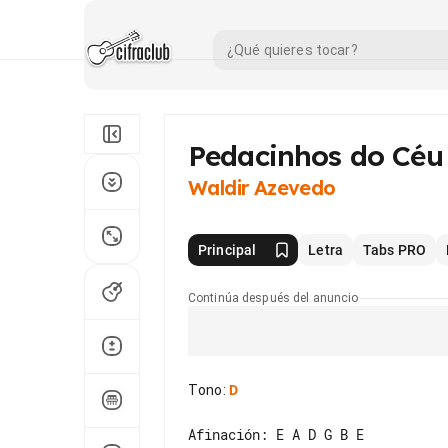
Pedacinhos do Céu
Waldir Azevedo
Principal
Letra
Tabs PRO
Continúa después del anuncio
Tono
:
D
Afinación: E A D G B E
