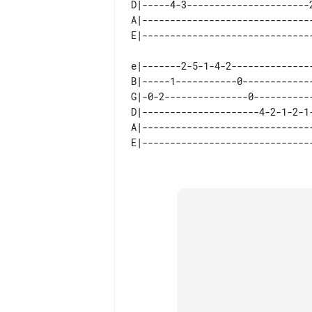
D|-----4-3----------------------2
A|-------------------------------
e|-------2-5-1-4-2---------------
B|-----1-----------0-------------
G|-0-2---------------0-----------
D|---------------------4-2-1-2-1-
A|-------------------------------