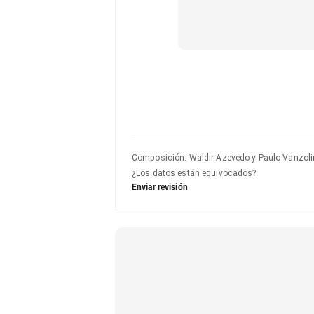
Composición
:
Waldir Azevedo y Paulo Vanzoli
¿Los datos están equivocados?
Enviar revisión