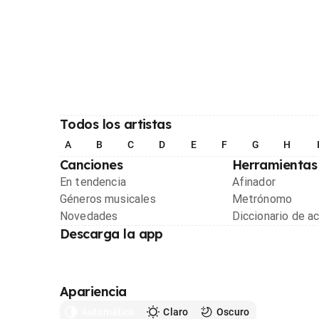
Todos los artistas
A
B
C
D
E
F
G
H
Canciones
Herramientas
En tendencia
Afinador
Géneros musicales
Metrónomo
Novedades
Diccionario de a
Descarga la app
Apariencia
Automático
Claro
Oscuro