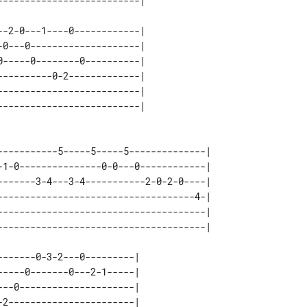
-2-0---1----0------------| 

0---0--------------------| 

-----0--------0----------| 

---------0-2-------------| 

-------------------------| 

-----------5-----5-----5--------------| 

-1-0---------------0-0---0------------| 

-------3-4---3-4-----------2-0-2-0----| 

------------------------------------4-| 

--------------------------------------| 

------0-3-2---0---------| 

----0-------0---2-1-----| 

--0---------------------| 

2-----------------------| 
