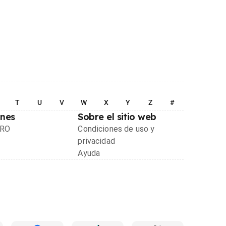
T
U
V
W
X
Y
Z
#
ones
Sobre el sitio web
PRO
Condiciones de uso y
privacidad
Ayuda