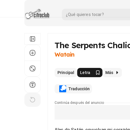
The Serpents Chali
Watain
Principal
Letra
Más
Traducción
Continúa después del anuncio
Alas de Satán, envuelvan mi corazó