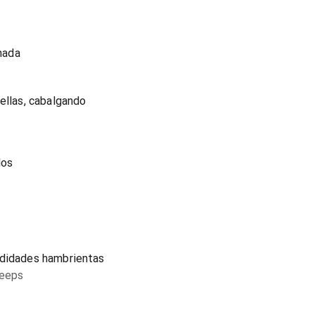
hada
ellas, cabalgando
los
ndidades hambrientas
deeps