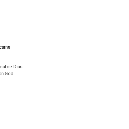
n
carne
 sobre Dios
 on God