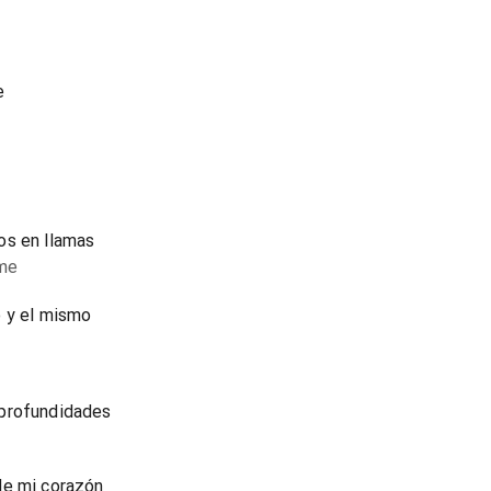
e
os en llamas
ame
o y el mismo
 profundidades
de mi corazón