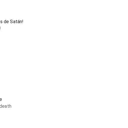
es de Satán!
!
e
 death