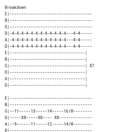
Breakdown

E|-----------------------------------

B|-----------------------------------

G|-----------------------------------

D|-4-4-4-4-4-4-4-4-4-4-4-4---4-4-----

A|-4-4-4-4-4-4-4-4-4-4-4-4---4-4-----

D|-4-4-4-4-4-4-4-4-4-4-4-4---4-4-----

E|--------------------------------|    

B|--------------------------------|    

G|--------------------------------| X7 

D|--------------------------------|    

A|--------------------------------|    

E|-----------------------------------

B|-----------------------------------

G|--11-----13-----14-----16/0--------

D|-----X8-----X8---- X8--------------

A|--9------11-----12-----14/0--------
