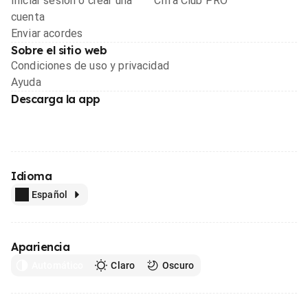
Iniciar sesión o crear una
Cifra Club PRO
cuenta
Enviar acordes
Sobre el sitio web
Condiciones de uso y privacidad
Ayuda
Descarga la app
Idioma
Español
Apariencia
Automático
Claro
Oscuro