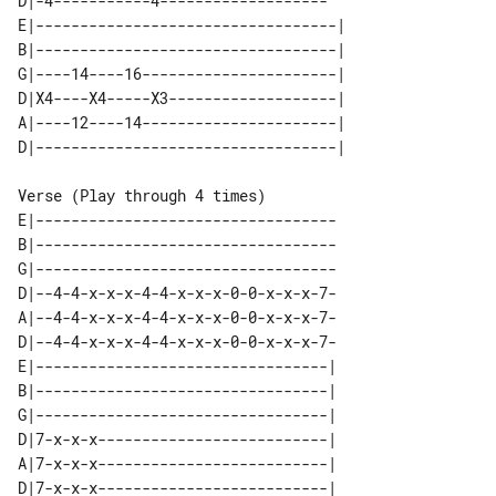
D|-4-----------4-------------------

E|----------------------------------| 

B|----------------------------------| 

G|----14----16----------------------| 

D|X4----X4-----X3-------------------| 

A|----12----14----------------------| 

Verse (Play through 4 times)

E|----------------------------------

B|----------------------------------

G|----------------------------------

D|--4-4-x-x-x-4-4-x-x-x-0-0-x-x-x-7-

A|--4-4-x-x-x-4-4-x-x-x-0-0-x-x-x-7-

D|--4-4-x-x-x-4-4-x-x-x-0-0-x-x-x-7-

E|---------------------------------| 

B|---------------------------------| 

G|---------------------------------| 

D|7-x-x-x--------------------------| 

A|7-x-x-x--------------------------| 

D|7-x-x-x--------------------------| 
