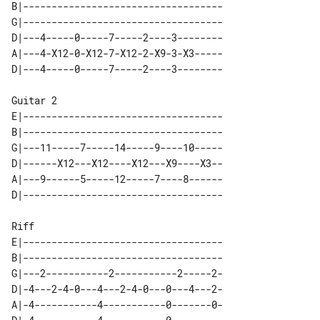
B|-----------------------------------

G|-----------------------------------

D|---4-----0-----7-----2----3--------

A|---4-X12-0-X12-7-X12-2-X9-3-X3-----

Guitar 2

E|-----------------------------------

B|-----------------------------------

G|---11-----7-----14-----9----10-----

D|------X12---X12----X12---X9----X3--

A|---9------5-----12-----7----8------

Riff

E|-----------------------------------

B|-----------------------------------

G|---2-----------2-----------2-----2-

D|-4---2-4-0---4---2-4-0---0---4---2-

A|-4-----------4-----------0-------0-
