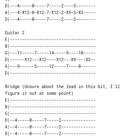
D|---4-----0-----7-----2----3--------

A|---4-X12-0-X12-7-X12-2-X9-3-X3-----

Guitar 2

E|-----------------------------------

B|-----------------------------------

G|---11-----7-----14-----9----10-----

D|------X12---X12----X12---X9----X3--

A|---9------5-----12-----7----8------

Bridge (Unsure about the lead in this bit, I'll 
figure it out at some point)

E|-----------------------------------

B|-----------------------------------

G|-----------------------------------

D|--4-----0-----7-----2--------------

A|--4-----0-----7-----2--------------

D|--4-----0-----7-----2--------------
