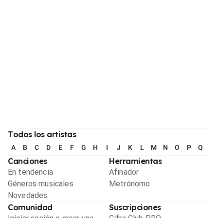
Todos los artistas
A
B
C
D
E
F
G
H
I
J
K
L
M
N
O
P
Q
R
Canciones
Herramientas
En tendencia
Afinador
Géneros musicales
Metrónomo
Novedades
Comunidad
Suscripciones