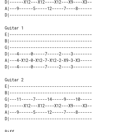
D|------X12---X12----X12---X9----X3--

A|---9------5-----12-----7----8------

Guitar 1

E|-----------------------------------

B|-----------------------------------

G|-----------------------------------

D|---4-----0-----7-----2----3--------

A|---4-X12-0-X12-7-X12-2-X9-3-X3-----

Guitar 2

E|-----------------------------------

B|-----------------------------------

G|---11-----7-----14-----9----10-----

D|------X12---X12----X12---X9----X3--

A|---9------5-----12-----7----8------

Riff
