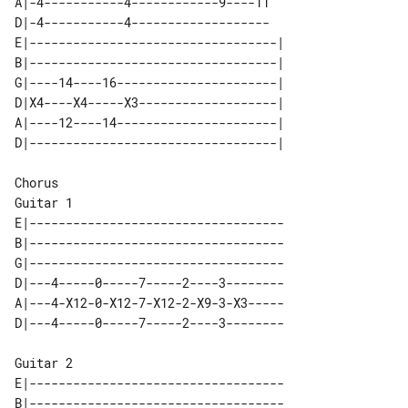
A|-4-----------4------------9----11

D|-4-----------4-------------------

E|----------------------------------| 

B|----------------------------------| 

G|----14----16----------------------| 

D|X4----X4-----X3-------------------| 

A|----12----14----------------------| 

Chorus

E|-----------------------------------

B|-----------------------------------

G|-----------------------------------

D|---4-----0-----7-----2----3--------

A|---4-X12-0-X12-7-X12-2-X9-3-X3-----

Guitar 2

E|-----------------------------------

B|-----------------------------------
