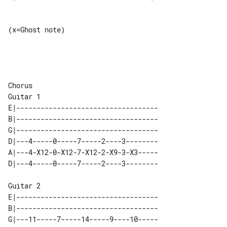
(x=Ghost note) 

E|-----------------------------------

B|-----------------------------------

G|-----------------------------------

D|---4-----0-----7-----2----3--------

A|---4-X12-0-X12-7-X12-2-X9-3-X3-----

Guitar 2

E|-----------------------------------

B|-----------------------------------

G|---11-----7-----14-----9----10-----
