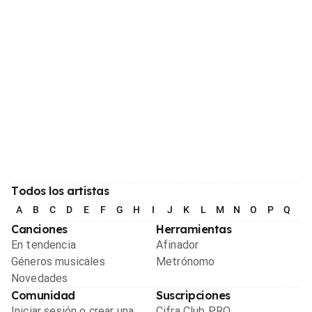
Todos los artistas
A
B
C
D
E
F
G
H
I
J
K
L
M
N
O
P
Q
R
Canciones
Herramientas
En tendencia
Afinador
Géneros musicales
Metrónomo
Novedades
Comunidad
Suscripciones
Iniciar sesión o crear una
Cifra Club PRO