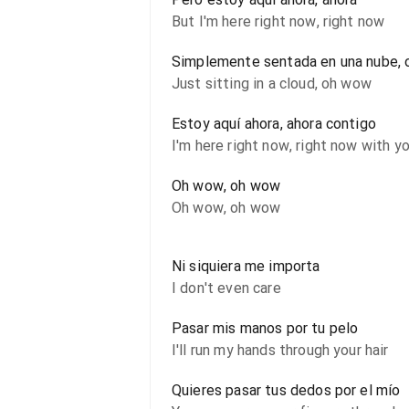
But I'm here right now, right now
Simplemente sentada en una nube,
Just sitting in a cloud, oh wow
Estoy aquí ahora, ahora contigo
I'm here right now, right now with y
Oh wow, oh wow
Oh wow, oh wow
Ni siquiera me importa
I don't even care
Pasar mis manos por tu pelo
I'll run my hands through your hair
Quieres pasar tus dedos por el mío