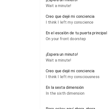
Wait a minute!
Creo que dejé mi conciencia
I think I left my conscience
En el escalón de tu puerta principal
On your front doorstep
¡Espera un minuto!
Wait a minute!
Creo que dejé mi conciencia
I think I left my consciousness
En la sexta dimensión
In the sixth dimension
Pero estoy aquí ahora, ahora