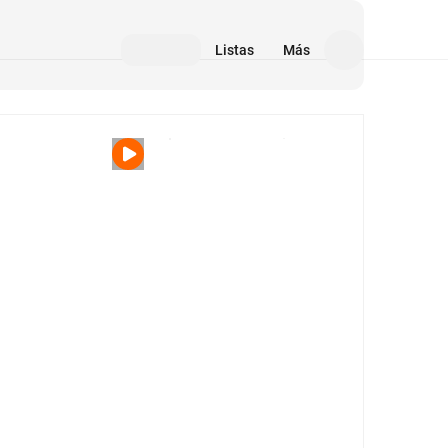
Listas
Más
Medios