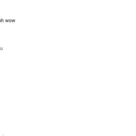
 oh wow
ou