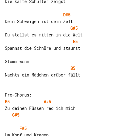
Die kalte Schulter zeigst

D#5
G#5
E5
Spannst die Schnüre und staunst

B5
Nachts ein Mädchen drüber fällt

B5
A#5
G#5
F#5