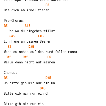
B5
Die dich am Ärmel ziehen

B5
A#5
G#5
F#5
E5
D#5
C#5
D#5
E5
Warum dann nicht auf meinen

B5
D#5
G#5
Bitte gib mir nur ein Oh
