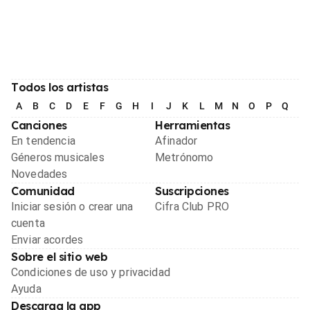
Todos los artistas
A
B
C
D
E
F
G
H
I
J
K
L
M
N
O
P
Q
R
Canciones
Herramientas
En tendencia
Afinador
Géneros musicales
Metrónomo
Novedades
Comunidad
Suscripciones
Iniciar sesión o crear una
Cifra Club PRO
cuenta
Enviar acordes
Sobre el sitio web
Condiciones de uso y privacidad
Ayuda
Descarga la app