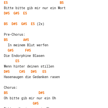
E5
B5
D#5
G#5
E5
B5
D#5
G#5
E5
 (2x)

B5
A#5
G#5
F#5
E5
D#5
C#5
D#5
E5
Hasenaugen die Gedanken rasen

B5
D#5
G#5