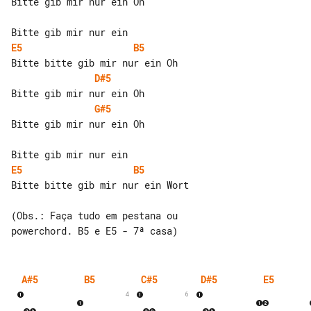
Bitte gib mir nur ein Oh

E5
B5
D#5
G#5
Bitte gib mir nur ein Oh

E5
B5
Bitte bitte gib mir nur ein Wort

(Obs.: Faça tudo em pestana ou 

A#5
B5
C#5
D#5
E5
4
6