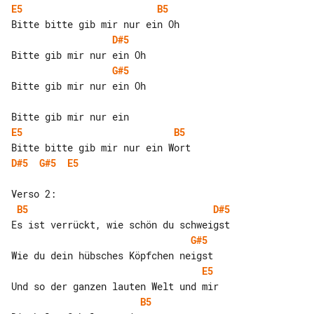
E5
B5
D#5
G#5
Bitte gib mir nur ein Oh

E5
B5
D#5
G#5
E5
B5
D#5
G#5
E5
B5