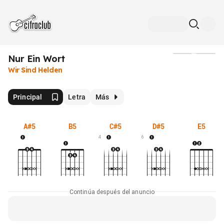
Nur Ein Wort
Medios
Wir Sind Helden
Principal
Letra
Más
A#5
B5
C#5
D#5
E5
4
6
Continúa después del anuncio