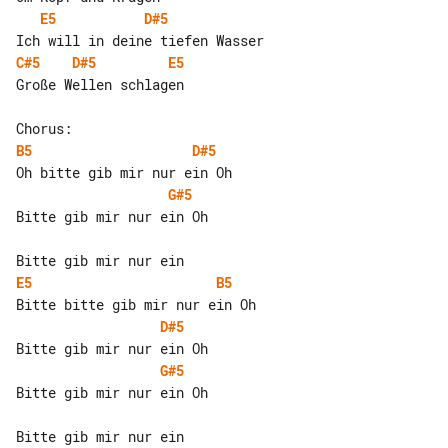
E5
D#5
C#5
D#5
E5
Große Wellen schlagen

B5
D#5
G#5
Bitte gib mir nur ein Oh

E5
B5
D#5
G#5
Bitte gib mir nur ein Oh
