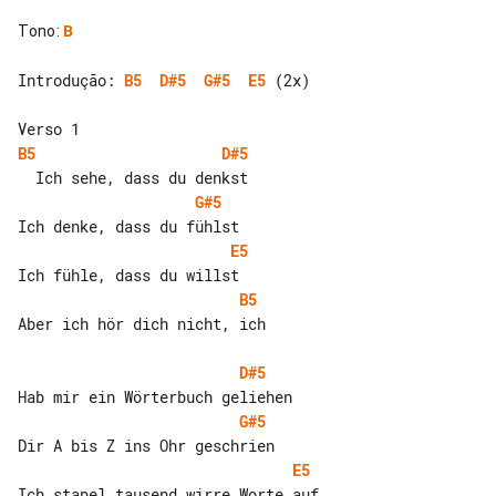
Tono
:
B
Introdução: 
B5
D#5
G#5
E5
 (2x)

B5
D#5
G#5
E5
B5
Aber ich hör dich nicht, ich

D#5
G#5
E5