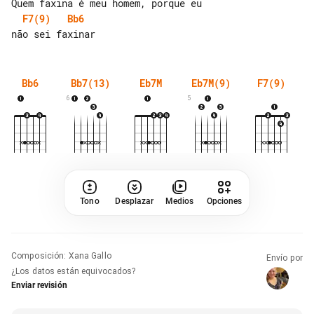
F7(9)
Bb6
Bb6
Bb7(13)
Eb7M
Eb7M(9)
F7(9)
6
5
Tono
Desplazar
Medios
Opciones
Composición
:
Xana Gallo
Envío por
¿Los datos están equivocados?
Enviar revisión