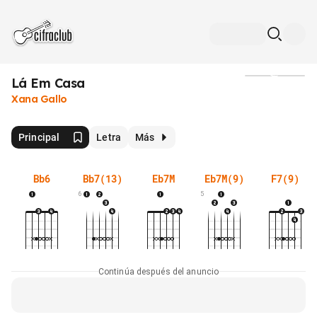
Lá Em Casa
Medios
Xana Gallo
Principal
Letra
Más
Bb6
Bb7(13)
Eb7M
Eb7M(9)
F7(9)
6
5
Continúa después del anuncio