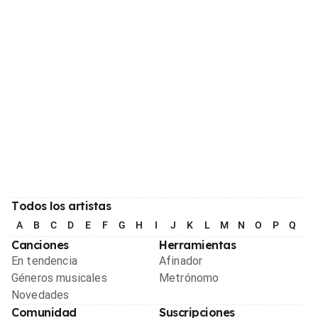
Todos los artistas
A
B
C
D
E
F
G
H
I
J
K
L
M
N
O
P
Q
R
Canciones
Herramientas
En tendencia
Afinador
Géneros musicales
Metrónomo
Novedades
Comunidad
Suscripciones