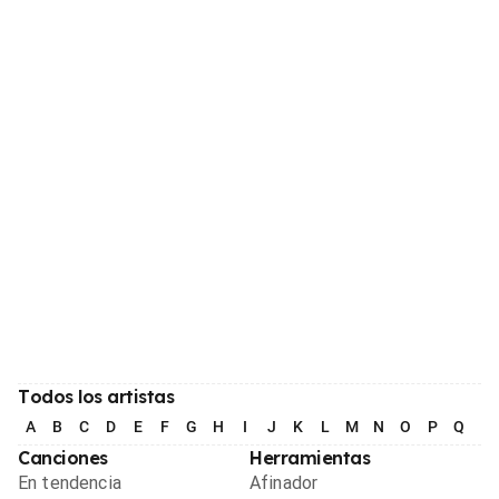
Todos los artistas
A
B
C
D
E
F
G
H
I
J
K
L
M
N
O
P
Q
R
Canciones
Herramientas
En tendencia
Afinador