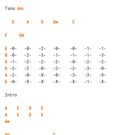
Tono
:
Am
E
A
D
Am
C
F
Dm
E
B
G
D
A
E
 -0-   -X-   -X-   -X-    -X-   -1-   -X-

Intro

A
E
D
E
A
E
D
E
Am
Am
C