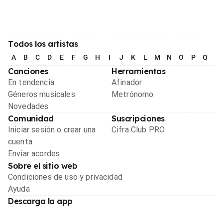
Todos los artistas
A
B
C
D
E
F
G
H
I
J
K
L
M
N
O
P
Q
R
Canciones
Herramientas
En tendencia
Afinador
Géneros musicales
Metrónomo
Novedades
Comunidad
Suscripciones
Iniciar sesión o crear una
Cifra Club PRO
cuenta
Enviar acordes
Sobre el sitio web
Condiciones de uso y privacidad
Ayuda
Descarga la app