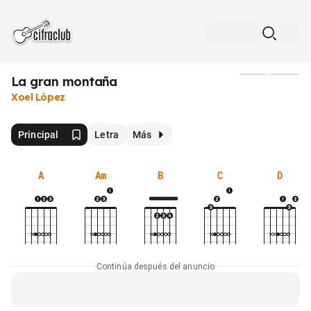
La gran montaña
Medios
Xoel López
Principal
Letra
Más
A
Am
B
C
D
Continúa después del anuncio