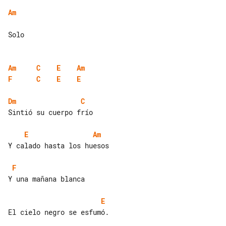
Am
Solo

Am
C
E
Am
F
C
E
E
Dm
C
Sintió su cuerpo frío

E
Am
Y calado hasta los huesos

F
Y una mañana blanca

E
El cielo negro se esfumó.
