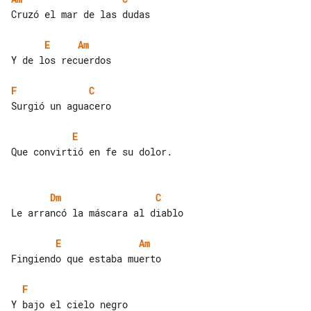
Cruzó el mar de las dudas

E
Am
Y de los recuerdos

F
C
Surgió un aguacero

E
Que convirtió en fe su dolor.

Dm
C
Le arrancó la máscara al diablo

E
Am
Fingiendo que estaba muerto

F
Y bajo el cielo negro
