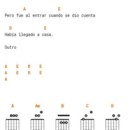
A
E
Pero fue al entrar cuando se dio cuenta

D
E
Había llegado a casa.

Outro

A
E
D
E
A
E
D
E
A
A
Am
B
C
D