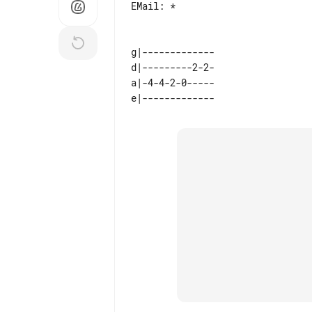
EMail: *

g|-------------

d|---------2-2-

a|-4-4-2-0-----
