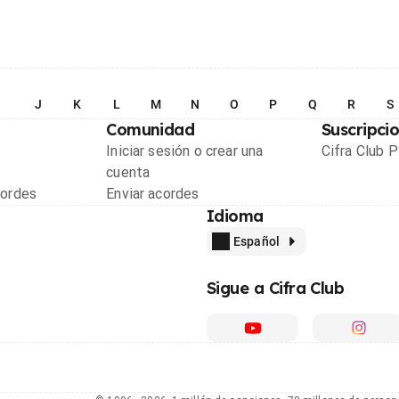
I
J
K
L
M
N
O
P
Q
R
S
Comunidad
Suscripci
Iniciar sesión o crear una
Cifra Club 
cuenta
cordes
Enviar acordes
Idioma
Español
Sigue a Cifra Club