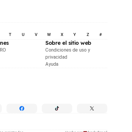
T
U
V
W
X
Y
Z
#
ones
Sobre el sitio web
PRO
Condiciones de uso y
privacidad
Ayuda