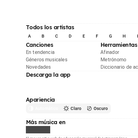
Todos los artistas
A
B
C
D
E
F
G
H
Canciones
Herramientas
En tendencia
Afinador
Géneros musicales
Metrónomo
Novedades
Diccionario de a
Descarga la app
Apariencia
Automático
Claro
Oscuro
Más música en