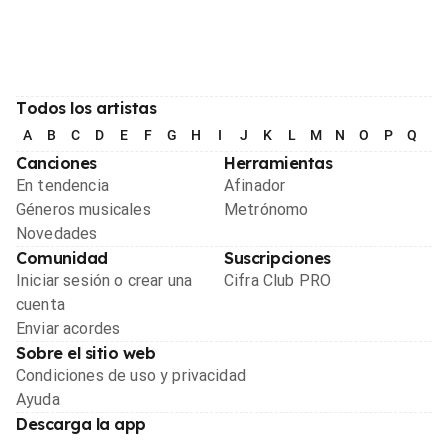
Todos los artistas
A
B
C
D
E
F
G
H
I
J
K
L
M
N
O
P
Q
R
Canciones
Herramientas
En tendencia
Afinador
Géneros musicales
Metrónomo
Novedades
Comunidad
Suscripciones
Iniciar sesión o crear una
Cifra Club PRO
cuenta
Enviar acordes
Sobre el sitio web
Condiciones de uso y privacidad
Ayuda
Descarga la app