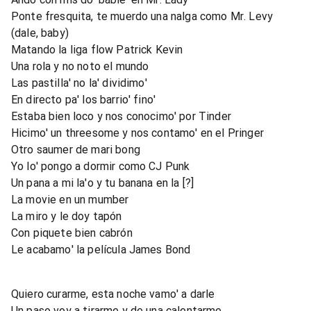
Ponte fresquita, te muerdo una nalga como Mr. Levy
(dale, baby)
Matando la liga flow Patrick Kevin
Una rola y no noto el mundo
Las pastilla' no la' dividimo'
En directo pa' los barrio' fino'
Estaba bien loco y nos conocimo' por Tinder
Hicimo' un threesome y nos contamo' en el Pringer
Otro saumer de mari bong
Yo lo' pongo a dormir como CJ Punk
Un pana a mi la'o y tu banana en la [?]
La movie en un mumber
La miro y le doy tapón
Con piquete bien cabrón
Le acabamo' la película James Bond
Quiero curarme, esta noche vamo' a darle
Un paso voy a tirarme y de una calentarme