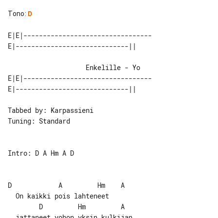
Tono
:
D
E|E|---------------------------------

                    Enkelille - Yo

E|E|---------------------------------

Tabbed by: Karpassieni

Tuning: Standard

Intro: D A Hm A D

D            A         Hm    A

  On kaikki pois lahteneet

        D         Hm         A
