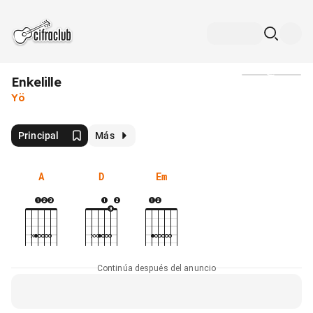
Enkelille
Medios
Yö
Principal
Más
A
D
Em
Continúa después del anuncio