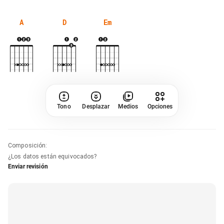
A
D
Em
Tono
Desplazar
Medios
Opciones
Composición
:
¿Los datos están equivocados?
Enviar revisión