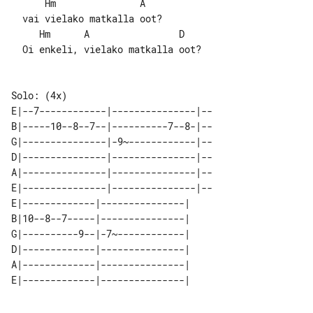
      Hm               A

  vai vielako matkalla oot?

     Hm      A                D

  Oi enkeli, vielako matkalla oot?

Solo: (4x)

E|--7------------|---------------|--

B|-----10--8--7--|----------7--8-|--

G|---------------|-9~------------|--

D|---------------|---------------|--

A|---------------|---------------|--

E|---------------|---------------|--

E|-------------|---------------| 

B|10--8--7-----|---------------| 

G|----------9--|-7~------------| 

D|-------------|---------------| 

A|-------------|---------------| 
