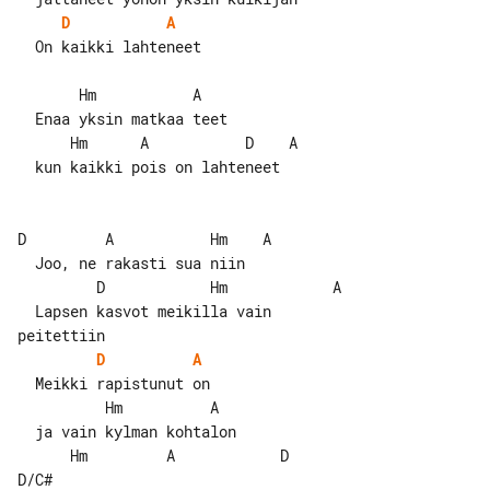
D
A
  On kaikki lahteneet

       Hm           A

  Enaa yksin matkaa teet

      Hm      A           D    A

  kun kaikki pois on lahteneet

D         A           Hm    A

  Joo, ne rakasti sua niin

         D            Hm            A

  Lapsen kasvot meikilla vain 

D
A
  Meikki rapistunut on

          Hm          A

  ja vain kylman kohtalon

      Hm         A            D     

D/C#
