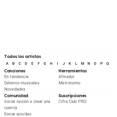
Todos los artistas
A
B
C
D
E
F
G
H
I
J
K
L
M
N
O
P
Q
R
Canciones
Herramientas
En tendencia
Afinador
Géneros musicales
Metrónomo
Novedades
Comunidad
Suscripciones
Iniciar sesión o crear una
Cifra Club PRO
cuenta
Enviar acordes