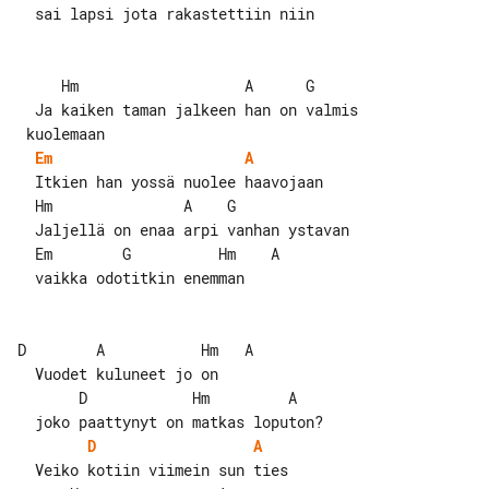
  sai lapsi jota rakastettiin niin

     Hm                   A      G

  Ja kaiken taman jalkeen han on valmis

Em
A
  Itkien han yossä nuolee haavojaan

  Hm               A    G

  Jaljellä on enaa arpi vanhan ystavan

  Em        G          Hm    A

  vaikka odotitkin enemman

D        A           Hm   A

  Vuodet kuluneet jo on

       D            Hm         A

D
A
  Veiko kotiin viimein sun ties
