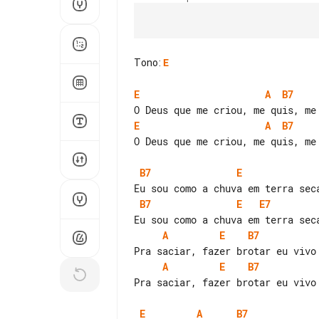
Tono
:
E
E
A
B7
E
A
B7
O Deus que me criou, me quis, me
B7
E
B7
E
E7
A
E
B7
A
E
B7
Pra saciar, fazer brotar eu vivo 
E
A
B7