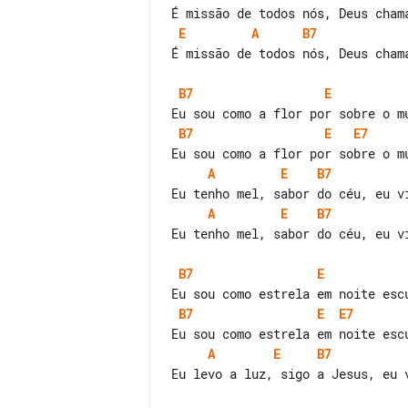
E
A
B7
É missão de todos nós, Deus chama
B7
E
B7
E
E7
A
E
B7
A
E
B7
Eu tenho mel, sabor do céu, eu vi
B7
E
B7
E
E7
A
E
B7
Eu levo a luz, sigo a Jesus, eu v