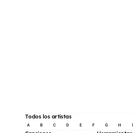
Todos los artistas
A
B
C
D
E
F
G
H