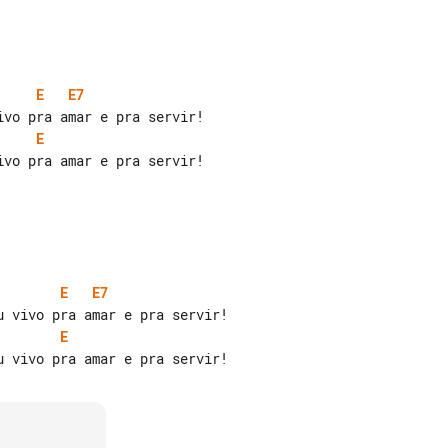
E
E7
E
vo pra amar e pra servir!

E
E7
E