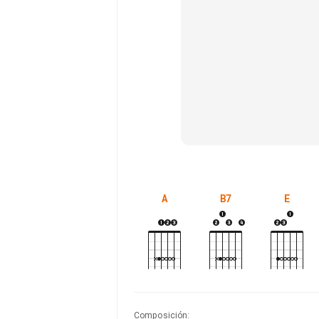
A
B7
E
Composición
: