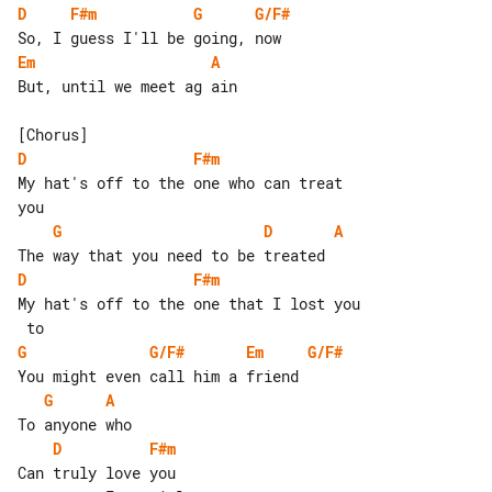
D
F#m
G
G/F#
Em
A
But, until we meet ag ain

D
F#m
My hat's off to the one who can treat 

G
D
A
D
F#m
My hat's off to the one that I lost you

G
G/F#
Em
G/F#
G
A
D
F#m
Can truly love you
