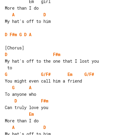
          Em   girl

A
D
My hat's off to him

D
F#m
G
D
A
D
F#m
My hat's off to the one that I lost you

G
G/F#
Em
G/F#
G
A
D
F#m
Em
A
D