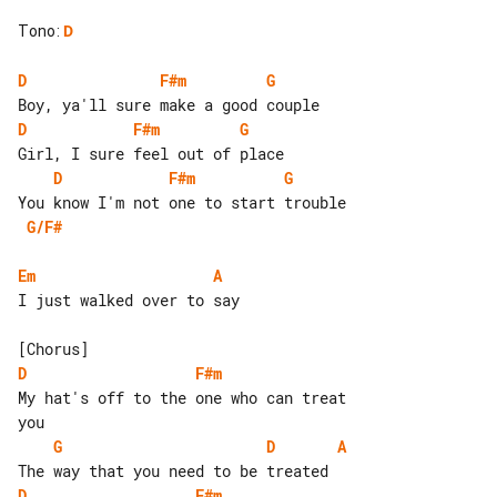
Tono
:
D
D
F#m
G
D
F#m
G
D
F#m
G
G/F#
Em
A
I just walked over to say

D
F#m
My hat's off to the one who can treat 

G
D
A
D
F#m