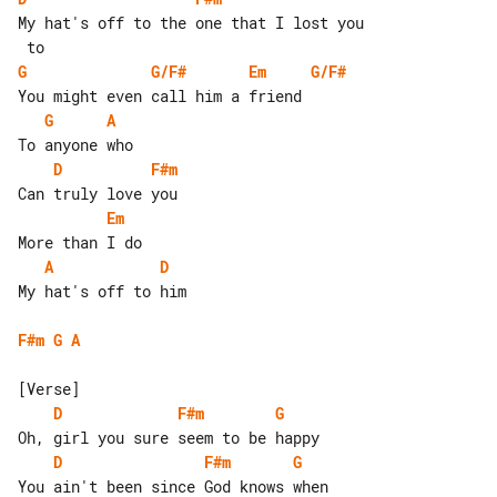
My hat's off to the one that I lost you

G
G/F#
Em
G/F#
G
A
D
F#m
Em
A
D
My hat's off to him

F#m
G
A
D
F#m
G
D
F#m
G