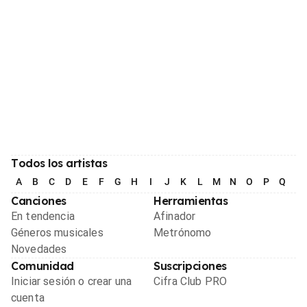
Todos los artistas
A
B
C
D
E
F
G
H
I
J
K
L
M
N
O
P
Q
R
Canciones
Herramientas
En tendencia
Afinador
Géneros musicales
Metrónomo
Novedades
Comunidad
Suscripciones
Iniciar sesión o crear una
Cifra Club PRO
cuenta