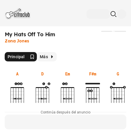
My Hats Off To Him
Medios
Zona Jones
Principal
Más
A
D
Em
F#m
G
Continúa después del anuncio