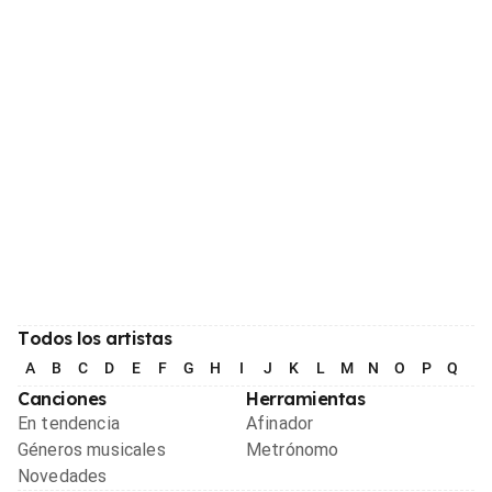
Todos los artistas
A
B
C
D
E
F
G
H
I
J
K
L
M
N
O
P
Q
R
Canciones
Herramientas
En tendencia
Afinador
Géneros musicales
Metrónomo
Novedades