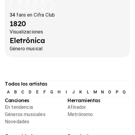
34
fans en Cifra Club
1820
Visualizaciones
Eletrônica
Género musical
Todos los artistas
A
B
C
D
E
F
G
H
I
J
K
L
M
N
O
P
Q
R
Canciones
Herramientas
En tendencia
Afinador
Géneros musicales
Metrónomo
Novedades