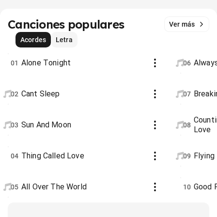
Canciones populares
Ver más
Acordes
Letra
Alone Tonight
Alway
01
06
Cant Sleep
Breaki
02
07
Counti
Sun And Moon
03
08
Love
Thing Called Love
Flying
04
09
All Over The World
Good 
05
10