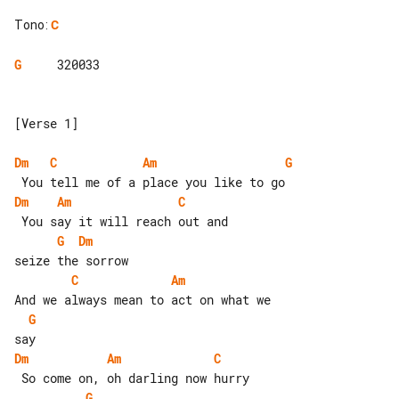
Tono
:
C
G
     320033

[Verse 1]

Dm
C
Am
G
Dm
Am
C
G
Dm
C
Am
G
Dm
Am
C
G