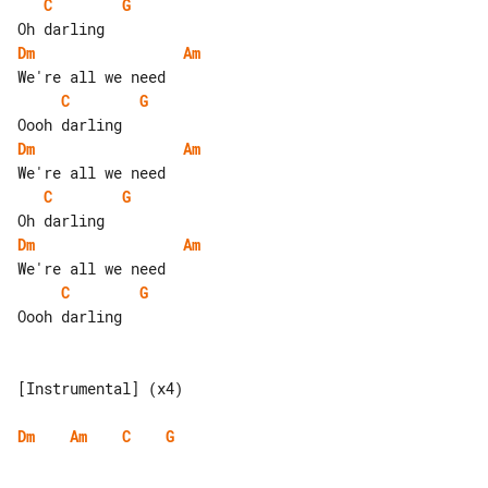
C
G
Dm
Am
C
G
Dm
Am
C
G
Dm
Am
C
G
Oooh darling

[Instrumental] (x4)

Dm
Am
C
G