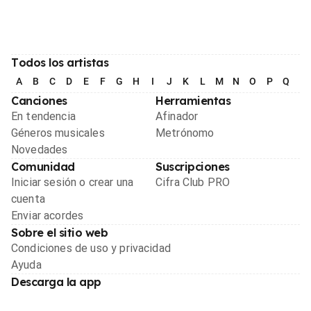
Todos los artistas
A
B
C
D
E
F
G
H
I
J
K
L
M
N
O
P
Q
R
Canciones
Herramientas
En tendencia
Afinador
Géneros musicales
Metrónomo
Novedades
Comunidad
Suscripciones
Iniciar sesión o crear una
Cifra Club PRO
cuenta
Enviar acordes
Sobre el sitio web
Condiciones de uso y privacidad
Ayuda
Descarga la app