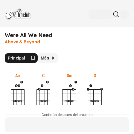
Were All We Need
Medios
Above & Beyond
Principal
Más
Am
C
Dm
G
Continúa después del anuncio