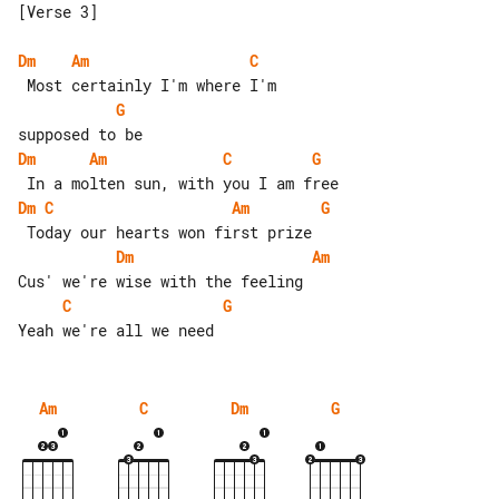
[Verse 3]

Dm
Am
C
G
Dm
Am
C
G
Dm
C
Am
G
Dm
Am
C
G
Am
C
Dm
G