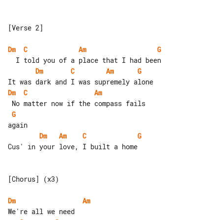
[Verse 2]

Dm
C
Am
G
Dm
C
Am
G
Dm
C
Am
G
Dm
Am
C
G
Cus' in your love, I built a home

[Chorus] (x3)

Dm
Am