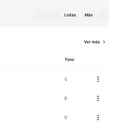
Listas
Más
Ver más
Tono
G
B
D