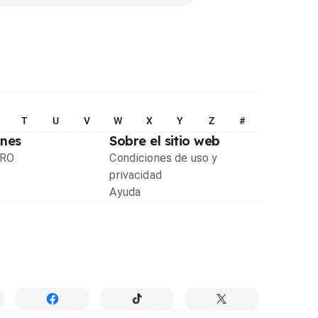
T
U
V
W
X
Y
Z
#
ones
Sobre el sitio web
PRO
Condiciones de uso y
privacidad
Ayuda