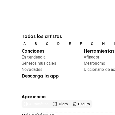
Todos los artistas
A
B
C
D
E
F
G
H
Canciones
Herramientas
En tendencia
Afinador
Géneros musicales
Metrónomo
Novedades
Diccionario de a
Descarga la app
Apariencia
Automático
Claro
Oscuro