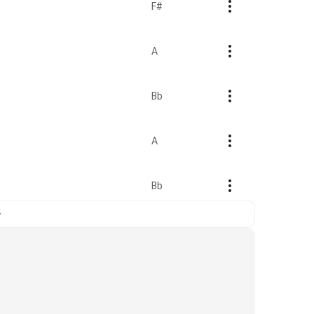
F#
A
Bb
A
Bb