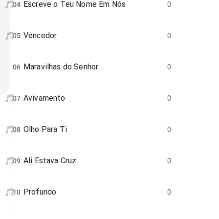
Escreve o Teu Nome Em Nós
04
0
Vencedor
05
0
Maravilhas do Senhor
06
0
Avivamento
07
0
Olho Para Ti
08
0
Ali Estava Cruz
09
0
Profundo
10
0