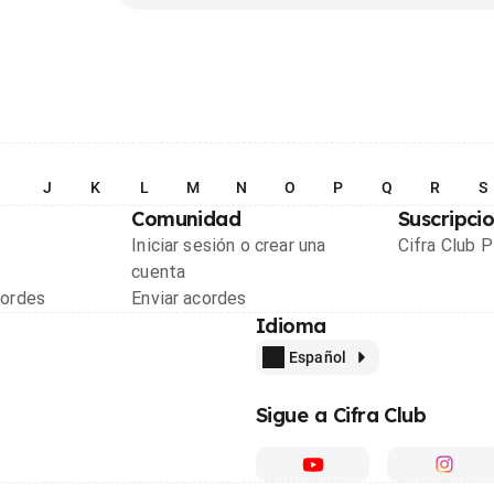
I
J
K
L
M
N
O
P
Q
R
S
Comunidad
Suscripci
Iniciar sesión o crear una
Cifra Club 
cuenta
cordes
Enviar acordes
Idioma
Español
Sigue a Cifra Club