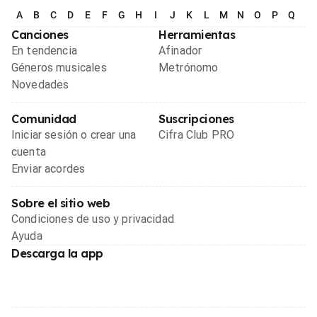
A
B
C
D
E
F
G
H
I
J
K
L
M
N
O
P
Q
R
Canciones
Herramientas
En tendencia
Afinador
Géneros musicales
Metrónomo
Novedades
Comunidad
Suscripciones
Iniciar sesión o crear una
Cifra Club PRO
cuenta
Enviar acordes
Sobre el sitio web
Condiciones de uso y privacidad
Ayuda
Descarga la app