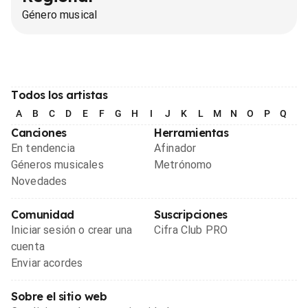
Género musical
Todos los artistas
A
B
C
D
E
F
G
H
I
J
K
L
M
N
O
P
Q
R
Canciones
Herramientas
En tendencia
Afinador
Géneros musicales
Metrónomo
Novedades
Comunidad
Suscripciones
Iniciar sesión o crear una
Cifra Club PRO
cuenta
Enviar acordes
Sobre el sitio web