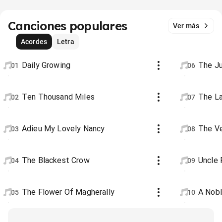
Canciones populares
Ver más
Acordes
Letra
Daily Growing
The J
01
06
Ten Thousand Miles
The La
02
07
Adieu My Lovely Nancy
The Ve
03
08
The Blackest Crow
Uncle 
04
09
The Flower Of Magherally
A Nob
05
10