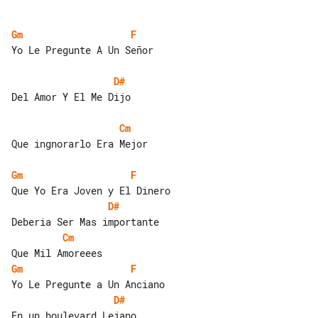
Gm
F
Yo Le Pregunte A Un Señor

D#
Del Amor Y El Me Dijo

Cm
Que ingnorarlo Era Mejor

Gm
F
D#
Cm
Gm
F
D#