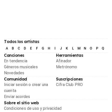
Todos los artistas
A
B
C
D
E
F
G
H
I
J
K
L
M
N
O
P
Q
R
Canciones
Herramientas
En tendencia
Afinador
Géneros musicales
Metrónomo
Novedades
Comunidad
Suscripciones
Iniciar sesión o crear una
Cifra Club PRO
cuenta
Enviar acordes
Sobre el sitio web
Condiciones de uso y privacidad