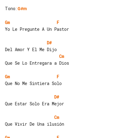
Tono
:
G#m
Gm
F
Yo Le Pregunte A Un Pastor

D#
Cm
Que Se Lo Entregara a Dios

Gm
F
Que No Me Sintiera Solo

D#
Que Estar Solo Era Mejor

Cm
Que Vivir De Una ilusión

Gm
F