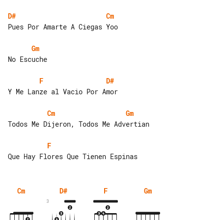
D#
Cm
Pues Por Amarte A Ciegas Yoo

Gm
No Escuche

F
D#
Y Me Lanze al Vacio Por Amor

Cm
Gm
Todos Me Dijeron, Todos Me Advertian

F
Cm
D#
F
Gm
3