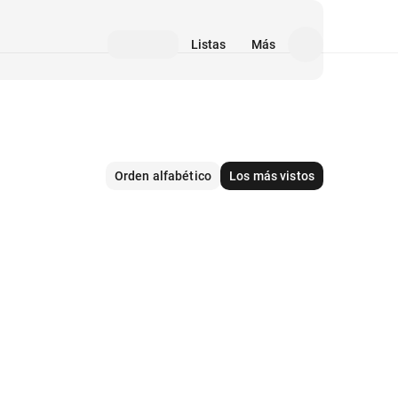
Listas
Más
Orden alfabético
Los más vistos