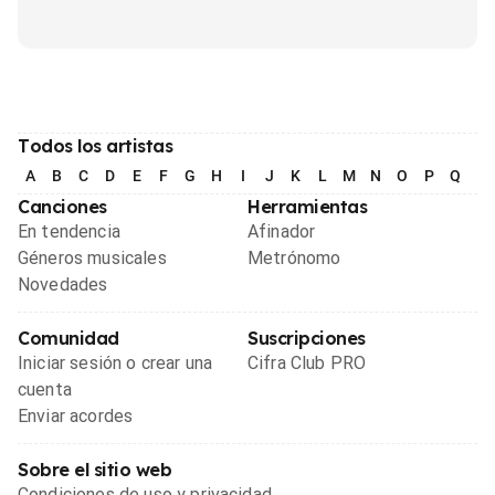
Todos los artistas
A
B
C
D
E
F
G
H
I
J
K
L
M
N
O
P
Q
R
Canciones
Herramientas
En tendencia
Afinador
Géneros musicales
Metrónomo
Novedades
Comunidad
Suscripciones
Iniciar sesión o crear una
Cifra Club PRO
cuenta
Enviar acordes
Sobre el sitio web
Condiciones de uso y privacidad