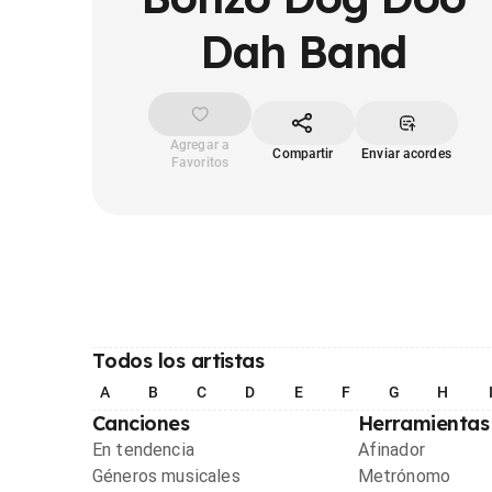
Dah Band
Agregar a
Compartir
Enviar acordes
Favoritos
Todos los artistas
A
B
C
D
E
F
G
H
Canciones
Herramientas
En tendencia
Afinador
Géneros musicales
Metrónomo