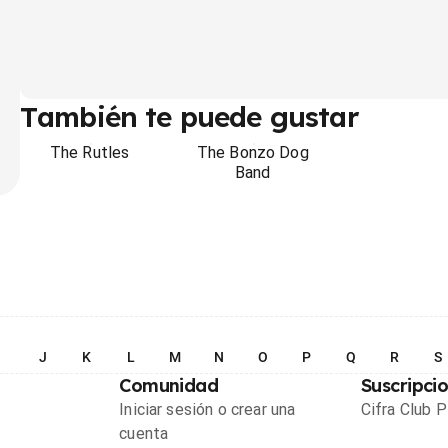
También te puede gustar
The Rutles
The Bonzo Dog
Band
I
J
K
L
M
N
O
P
Q
R
S
Comunidad
Suscripci
Iniciar sesión o crear una
Cifra Club 
cuenta