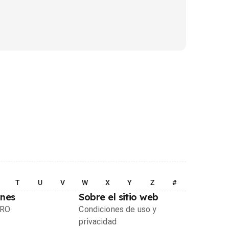
T
U
V
W
X
Y
Z
#
ones
Sobre el sitio web
PRO
Condiciones de uso y
privacidad