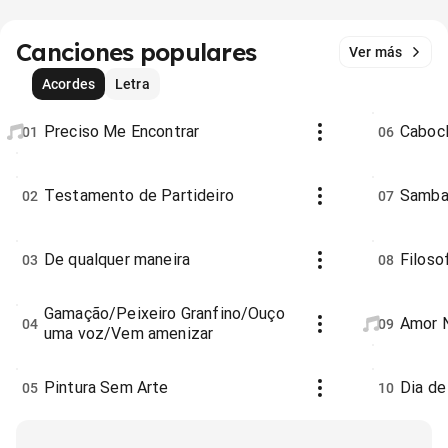
Canciones populares
Ver más
Acordes
Letra
Preciso Me Encontrar
Caboc
01
06
Testamento de Partideiro
Samba
02
07
De qualquer maneira
Filoso
03
08
Gamação/Peixeiro Granfino/Ouço
Amor 
04
09
uma voz/Vem amenizar
Pintura Sem Arte
Dia de
05
10