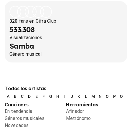
320
fans en Cifra Club
533.308
Visualizaciones
Samba
Género musical
Todos los artistas
A
B
C
D
E
F
G
H
I
J
K
L
M
N
O
P
Q
R
Canciones
Herramientas
En tendencia
Afinador
Géneros musicales
Metrónomo
Novedades