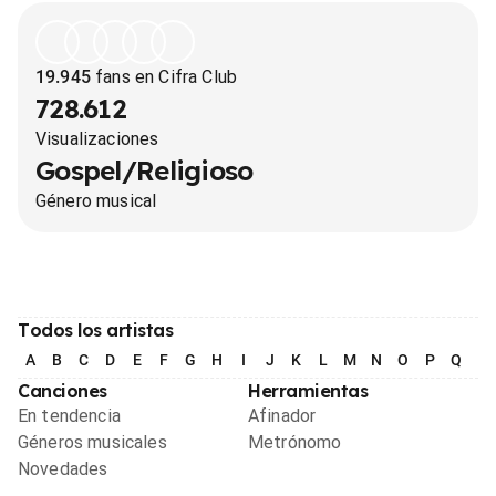
19.945
fans en Cifra Club
728.612
Visualizaciones
Gospel/Religioso
Género musical
Todos los artistas
A
B
C
D
E
F
G
H
I
J
K
L
M
N
O
P
Q
R
Canciones
Herramientas
En tendencia
Afinador
Géneros musicales
Metrónomo
Novedades