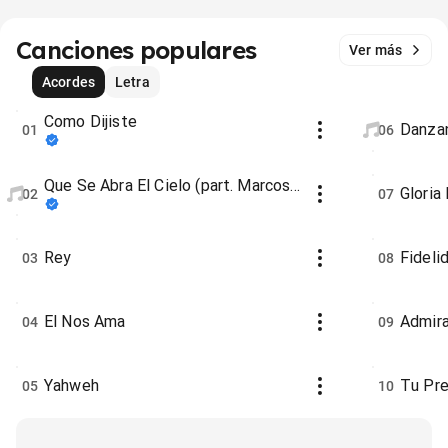
Canciones populares
Ver más
Acordes
Letra
Como Dijiste
Danza
01
06
Que Se Abra El Cielo (part. Marcos
Gloria
02
07
Brunet)
Rey
Fideli
03
08
El Nos Ama
Admir
04
09
Yahweh
Tu Pre
05
10