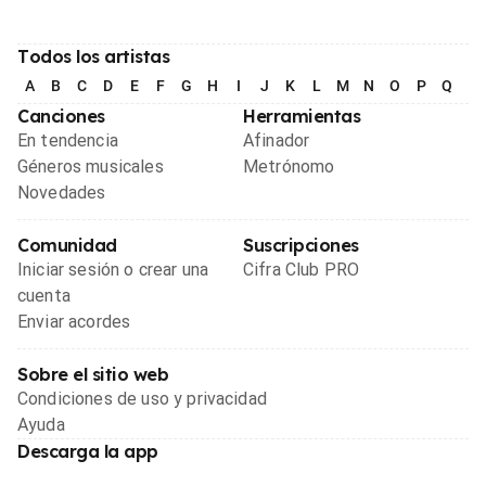
Todos los artistas
A
B
C
D
E
F
G
H
I
J
K
L
M
N
O
P
Q
R
Canciones
Herramientas
En tendencia
Afinador
Géneros musicales
Metrónomo
Novedades
Comunidad
Suscripciones
Iniciar sesión o crear una
Cifra Club PRO
cuenta
Enviar acordes
Sobre el sitio web
Condiciones de uso y privacidad
Ayuda
Descarga la app