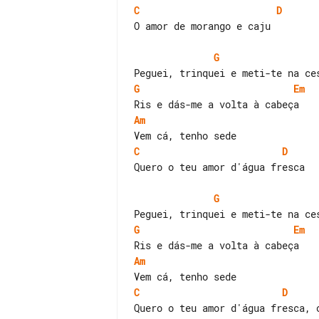
C
D
O amor de morango e caju

G
G
Em
Am
C
D
Quero o teu amor d'água fresca

G
G
Em
Am
C
D
Quero o teu amor d'água fresca, o