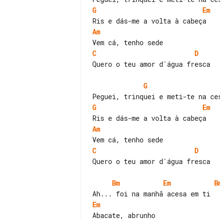
G
Em
Am
C
D
Quero o teu amor d'água fresca

G
G
Em
Am
C
D
Quero o teu amor d'água fresca

Bm
Em
B
Em