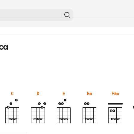
ca
C
D
E
Em
F#m