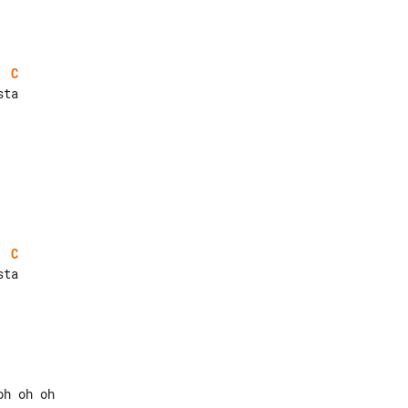
C
C
h oh oh
