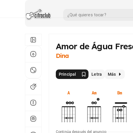
Amor de Água Fres
Dina
Principal
Letra
Más
A
Am
Bm
Continúa después del anuncio