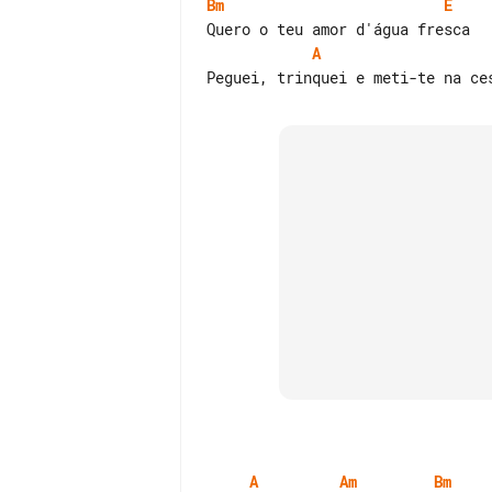
Bm
E
A
A
Am
Bm