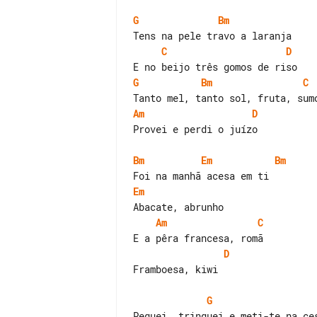
G
Bm
C
D
G
Bm
C
Am
D
Provei e perdi o juízo

Bm
Em
Bm
Em
Am
C
D
Framboesa, kiwi

G