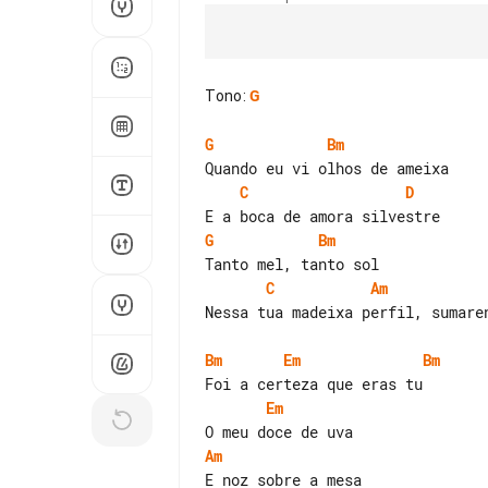
Tono
:
G
G
Bm
C
D
G
Bm
C
Am
Nessa tua madeixa perfil, sumaren
Bm
Em
Bm
Em
Am