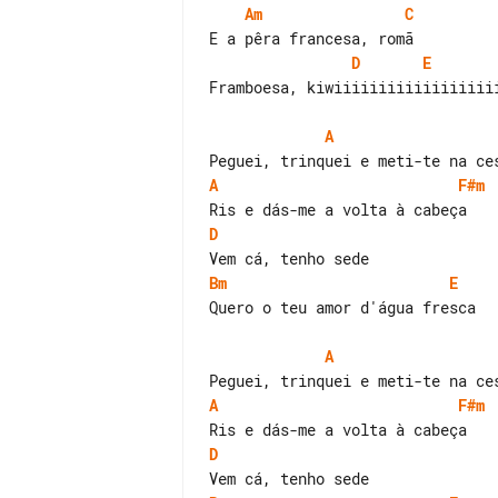
Am
C
D
E
Framboesa, kiwiiiiiiiiiiiiiiiiiii
A
A
F#m
D
Bm
E
Quero o teu amor d'água fresca

A
A
F#m
D