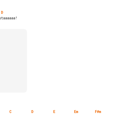
D
C
D
E
Em
F#m