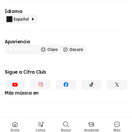
Idioma
Español
Apariencia
Automático
Claro
Oscuro
Sigue a Cifra Club
Más música en
Hecho con
desde Brasil
© 1996 - 2026, el mayor sitio web de educación musical de Latinoamérica
Inicio
Listas
Busca
Academy
Más