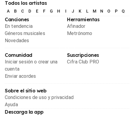
Todos los artistas
A
B
C
D
E
F
G
H
I
J
K
L
M
N
O
P
Q
R
Canciones
Herramientas
En tendencia
Afinador
Géneros musicales
Metrónomo
Novedades
Comunidad
Suscripciones
Iniciar sesión o crear una
Cifra Club PRO
cuenta
Enviar acordes
Sobre el sitio web
Condiciones de uso y privacidad
Ayuda
Descarga la app