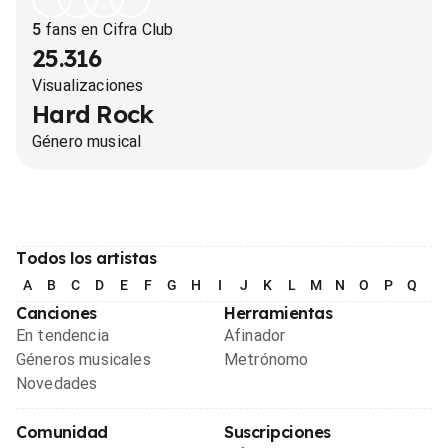
5
fans en Cifra Club
25.316
Visualizaciones
Hard Rock
Género musical
Todos los artistas
A
B
C
D
E
F
G
H
I
J
K
L
M
N
O
P
Q
R
Canciones
Herramientas
En tendencia
Afinador
Géneros musicales
Metrónomo
Novedades
Comunidad
Suscripciones