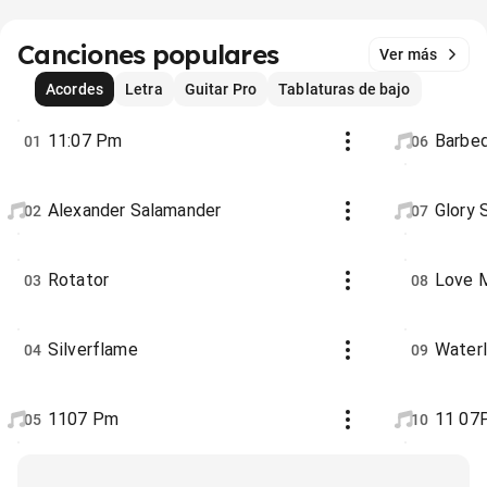
Canciones populares
Ver más
Acordes
Letra
Guitar Pro
Tablaturas de bajo
11:07 Pm
Barbe
01
06
Alexander Salamander
Glory 
02
07
Rotator
Love M
03
08
Silverflame
Waterl
04
09
1107 Pm
11 07
05
10