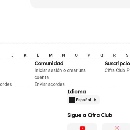
I
J
K
L
M
N
O
P
Q
R
S
Comunidad
Suscripci
Iniciar sesión o crear una
Cifra Club 
cuenta
cordes
Enviar acordes
Idioma
Español
Sigue a Cifra Club