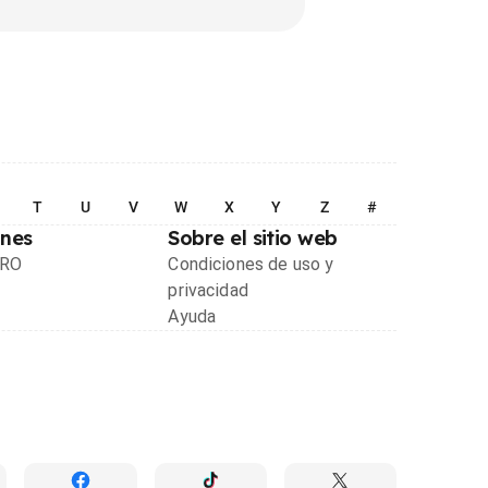
T
U
V
W
X
Y
Z
#
ones
Sobre el sitio web
PRO
Condiciones de uso y
privacidad
Ayuda