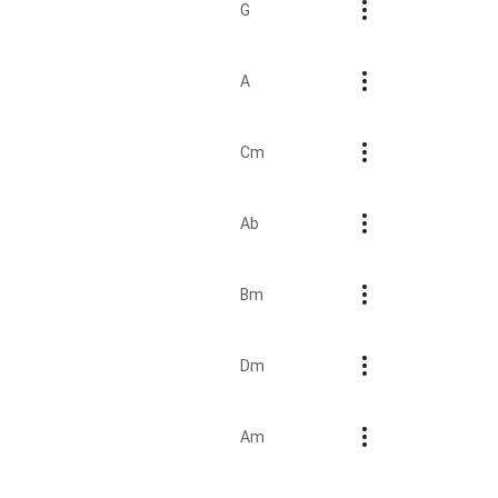
G
A
Cm
Ab
Bm
Dm
Am