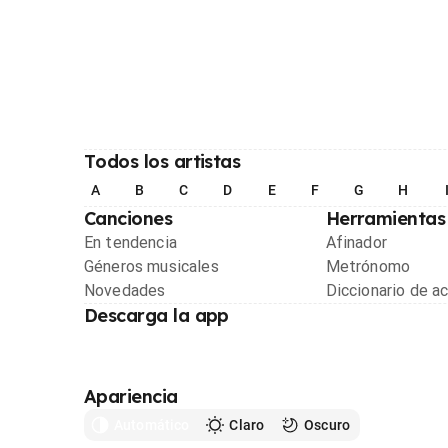
Todos los artistas
A
B
C
D
E
F
G
H
Canciones
Herramientas
En tendencia
Afinador
Géneros musicales
Metrónomo
Novedades
Diccionario de a
Descarga la app
Apariencia
Automático
Claro
Oscuro