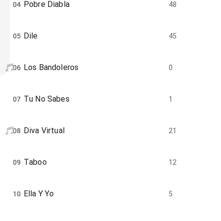
Pobre Diabla
04
48
Dile
05
45
Los Bandoleros
06
0
Tu No Sabes
07
1
Diva Virtual
08
21
Taboo
09
12
Ella Y Yo
10
5