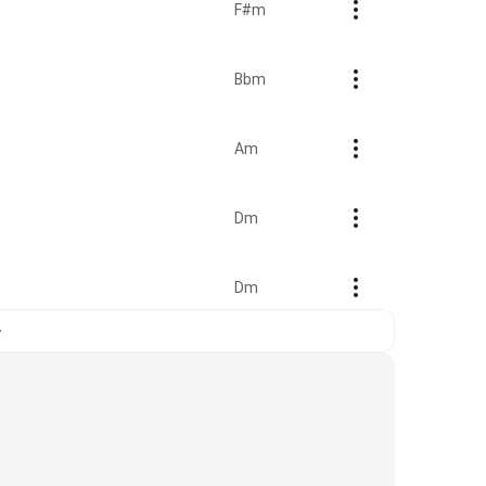
F#m
Bbm
Am
Dm
Dm