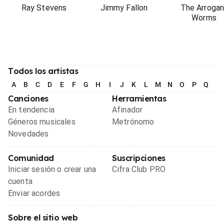
Ray Stevens
Jimmy Fallon
The Arrogan
Worms
Todos los artistas
A
B
C
D
E
F
G
H
I
J
K
L
M
N
O
P
Q
R
Canciones
Herramientas
En tendencia
Afinador
Géneros musicales
Metrónomo
Novedades
Comunidad
Suscripciones
Iniciar sesión o crear una
Cifra Club PRO
cuenta
Enviar acordes
Sobre el sitio web