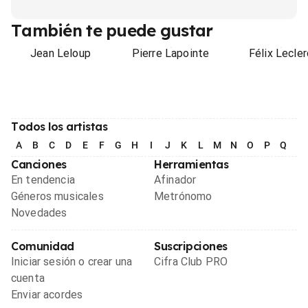
También te puede gustar
Jean Leloup
Pierre Lapointe
Félix Lecler
Todos los artistas
A
B
C
D
E
F
G
H
I
J
K
L
M
N
O
P
Q
R
Canciones
Herramientas
En tendencia
Afinador
Géneros musicales
Metrónomo
Novedades
Comunidad
Suscripciones
Iniciar sesión o crear una
Cifra Club PRO
cuenta
Enviar acordes