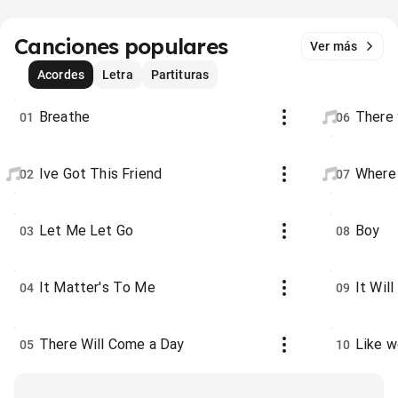
Canciones populares
Ver más
Acordes
Letra
Partituras
Breathe
There 
01
06
Ive Got This Friend
Where 
02
07
Let Me Let Go
Boy
03
08
It Matter's To Me
It Wil
04
09
There Will Come a Day
Like w
05
10