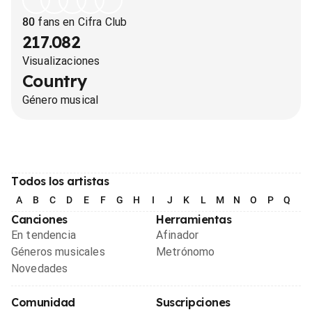
80
fans en Cifra Club
217.082
Visualizaciones
Country
Género musical
Todos los artistas
A
B
C
D
E
F
G
H
I
J
K
L
M
N
O
P
Q
R
Canciones
Herramientas
En tendencia
Afinador
Géneros musicales
Metrónomo
Novedades
Comunidad
Suscripciones