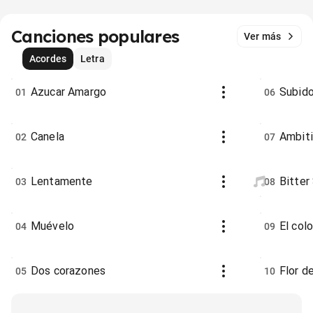
Canciones populares
Ver más
Acordes
Letra
Azucar Amargo
Subid
01
06
Canela
Ambit
02
07
Lentamente
Bitter
03
08
Muévelo
El col
04
09
Dos corazones
Flor d
05
10