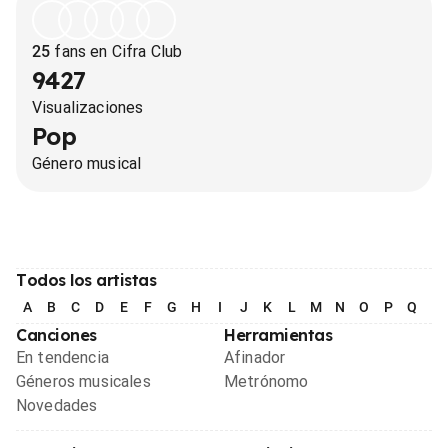
25
fans en Cifra Club
9427
Visualizaciones
Pop
Género musical
Todos los artistas
A
B
C
D
E
F
G
H
I
J
K
L
M
N
O
P
Q
R
Canciones
Herramientas
En tendencia
Afinador
Géneros musicales
Metrónomo
Novedades