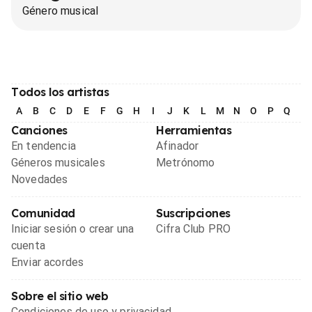
Género musical
Todos los artistas
A
B
C
D
E
F
G
H
I
J
K
L
M
N
O
P
Q
R
Canciones
Herramientas
En tendencia
Afinador
Géneros musicales
Metrónomo
Novedades
Comunidad
Suscripciones
Iniciar sesión o crear una
Cifra Club PRO
cuenta
Enviar acordes
Sobre el sitio web
Condiciones de uso y privacidad