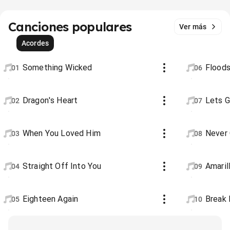
Canciones populares
Ver más
Acordes
Something Wicked
Flood
01
06
Dragon's Heart
Lets G
02
07
When You Loved Him
Never 
03
08
Straight Off Into You
Amaril
04
09
Eighteen Again
Break 
05
10