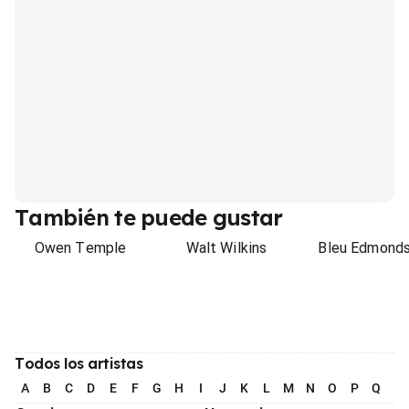
También te puede gustar
Owen Temple
Walt Wilkins
Bleu Edmond
Todos los artistas
A
B
C
D
E
F
G
H
I
J
K
L
M
N
O
P
Q
R