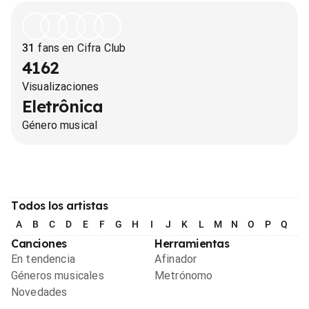
31
fans en Cifra Club
4162
Visualizaciones
Eletrônica
Género musical
Todos los artistas
A
B
C
D
E
F
G
H
I
J
K
L
M
N
O
P
Q
R
Canciones
Herramientas
En tendencia
Afinador
Géneros musicales
Metrónomo
Novedades