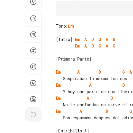
Tono
:
Em
[Intro] 
Em
A
D
G
A
G
Em
A
D
G
A
G
[Primera Parte]

Em
A
D
G
A
Em
A
D
Em
A
D
Em
A
D
G
   Son espasmos después del adiós

[Estribillo 1]
