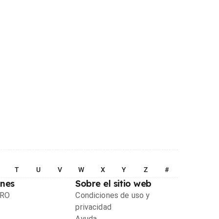
T
U
V
W
X
Y
Z
#
ones
Sobre el sitio web
PRO
Condiciones de uso y
privacidad
Ayuda