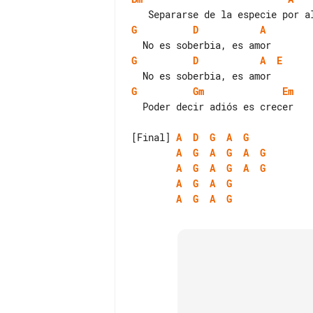
G
D
A
G
D
A
E
G
Gm
Em
  Poder decir adiós es crecer

[Final] 
A
D
G
A
G
A
G
A
G
A
G
A
G
A
G
A
G
A
G
A
G
A
G
A
G