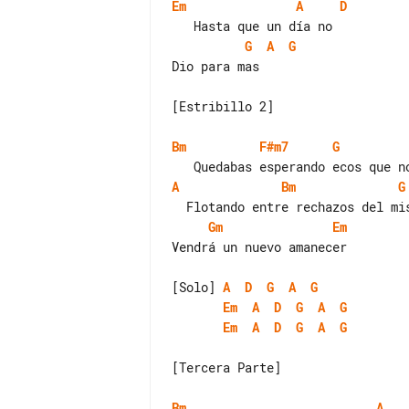
Em
A
D
G
A
G
Dio para mas

[Estribillo 2]

Bm
F#m7
G
A
Bm
G
Gm
Em
Vendrá un nuevo amanecer

[Solo] 
A
D
G
A
G
Em
A
D
G
A
G
Em
A
D
G
A
G
[Tercera Parte]

Bm
A