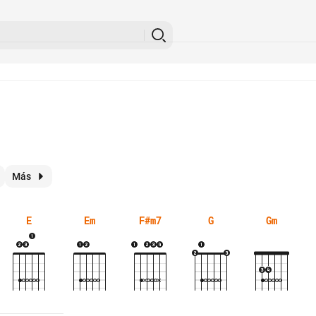
Más
E
Em
F#m7
G
Gm