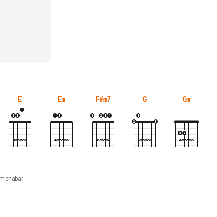
E
Em
F#m7
G
Gm
 Amenabar