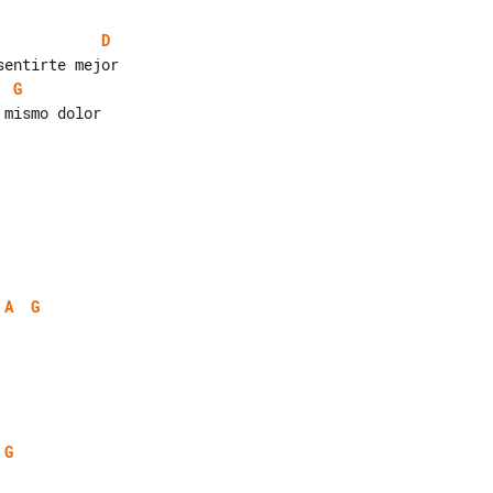
D
G
A
G
G