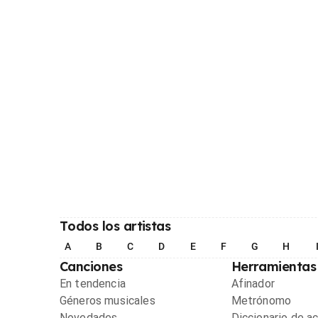
Todos los artistas
A
B
C
D
E
F
G
H
Canciones
Herramientas
En tendencia
Afinador
Géneros musicales
Metrónomo
Novedades
Diccionario de a