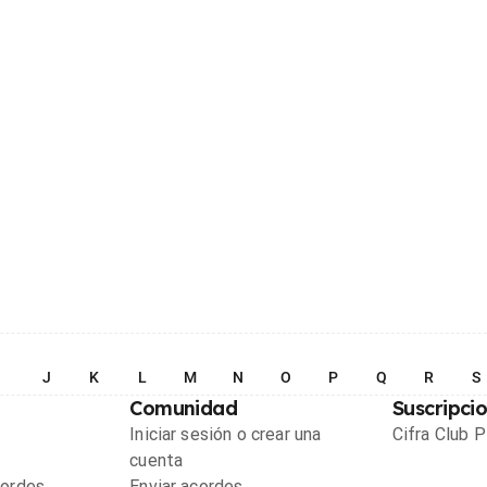
I
J
K
L
M
N
O
P
Q
R
S
Comunidad
Suscripci
Iniciar sesión o crear una
Cifra Club 
cuenta
cordes
Enviar acordes