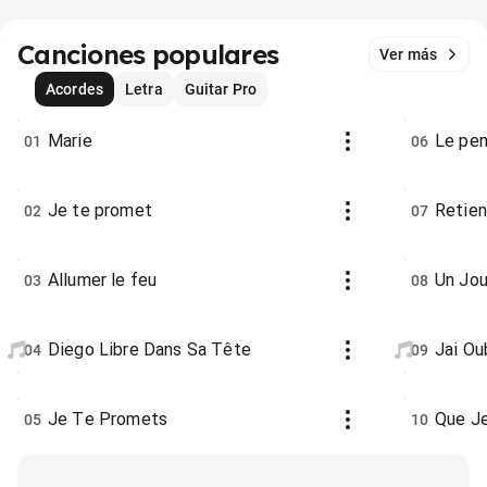
Canciones populares
Ver más
Acordes
Letra
Guitar Pro
Marie
Le pen
01
06
Je te promet
Retien
02
07
Allumer le feu
Un Jou
03
08
Diego Libre Dans Sa Tête
Jai Ou
04
09
Je Te Promets
Que J
05
10