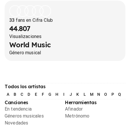
33
fans en Cifra Club
44.807
Visualizaciones
World Music
Género musical
Todos los artistas
A
B
C
D
E
F
G
H
I
J
K
L
M
N
O
P
Q
R
Canciones
Herramientas
En tendencia
Afinador
Géneros musicales
Metrónomo
Novedades