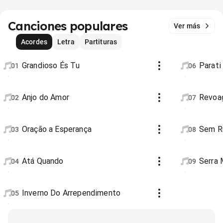
Canciones populares
Ver más
Acordes
Letra
Partituras
Grandioso És Tu
Parati
01
06
Anjo do Amor
Revoa
02
07
Oração a Esperança
Sem 
03
08
Atá Quando
Serra 
04
09
Inverno Do Arrependimento
05