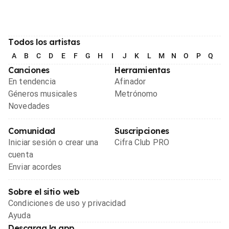
Todos los artistas
A
B
C
D
E
F
G
H
I
J
K
L
M
N
O
P
Q
R
Canciones
Herramientas
En tendencia
Afinador
Géneros musicales
Metrónomo
Novedades
Comunidad
Suscripciones
Iniciar sesión o crear una
Cifra Club PRO
cuenta
Enviar acordes
Sobre el sitio web
Condiciones de uso y privacidad
Ayuda
Descarga la app