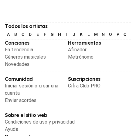
Todos los artistas
A
B
C
D
E
F
G
H
I
J
K
L
M
N
O
P
Q
R
Canciones
Herramientas
En tendencia
Afinador
Géneros musicales
Metrónomo
Novedades
Comunidad
Suscripciones
Iniciar sesión o crear una
Cifra Club PRO
cuenta
Enviar acordes
Sobre el sitio web
Condiciones de uso y privacidad
Ayuda