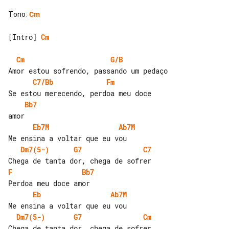
Tono
:
Cm
[Intro] 
Cm
Cm
G/B
C7/Bb
Fm
Bb7
Eb7M
Ab7M
Dm7(5-)
G7
C7
F
Bb7
Eb
Ab7M
Dm7(5-)
G7
Cm
Chega de tanta dor, chega de sofrer
