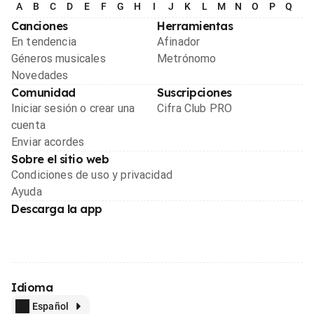
A
B
C
D
E
F
G
H
I
J
K
L
M
N
O
P
Q
R
Canciones
Herramientas
En tendencia
Afinador
Géneros musicales
Metrónomo
Novedades
Comunidad
Suscripciones
Iniciar sesión o crear una
Cifra Club PRO
cuenta
Enviar acordes
Sobre el sitio web
Condiciones de uso y privacidad
Ayuda
Descarga la app
Idioma
Español