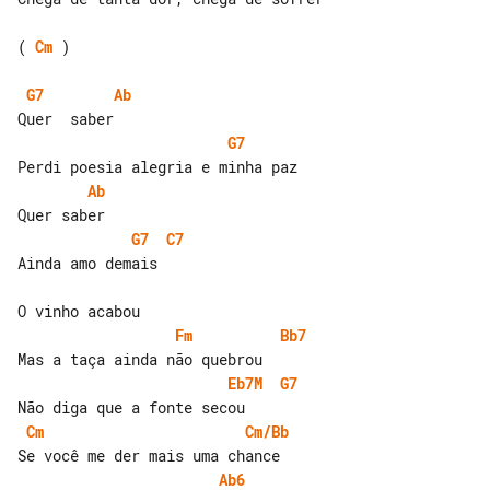
( 
Cm
 )

G7
Ab
G7
Ab
G7
C7
Ainda amo demais

Fm
Bb7
Eb7M
G7
Cm
Cm/Bb
Ab6