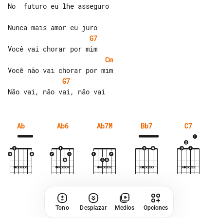
No  futuro eu lhe asseguro

G7
Cm
G7
Ab
Ab6
Ab7M
Bb7
C7
Tono
Desplazar
Medios
Opciones