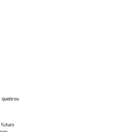
o quebrou
 futuro
juro