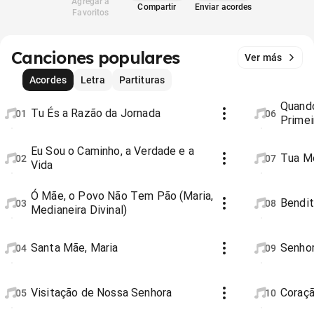
Agregar a
Compartir
Enviar acordes
Favoritos
Canciones populares
Ver más
Acordes
Letra
Partituras
Quand
Tu És a Razão da Jornada
01
06
Primei
Eu Sou o Caminho, a Verdade e a
Tua M
02
07
Vida
Ó Mãe, o Povo Não Tem Pão (Maria,
Bendit
03
08
Medianeira Divinal)
Santa Mãe, Maria
Senhor
04
09
Visitação de Nossa Senhora
Coraç
05
10