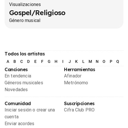
Visualizaciones
Gospel/Religioso
Género musical
Todos los artistas
A
B
C
D
E
F
G
H
I
J
K
L
M
N
O
P
Q
R
Canciones
Herramientas
En tendencia
Afinador
Géneros musicales
Metrónomo
Novedades
Comunidad
Suscripciones
Iniciar sesión o crear una
Cifra Club PRO
cuenta
Enviar acordes