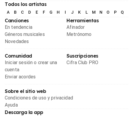
Todos los artistas
A
B
C
D
E
F
G
H
I
J
K
L
M
N
O
P
Q
R
Canciones
Herramientas
En tendencia
Afinador
Géneros musicales
Metrónomo
Novedades
Comunidad
Suscripciones
Iniciar sesión o crear una
Cifra Club PRO
cuenta
Enviar acordes
Sobre el sitio web
Condiciones de uso y privacidad
Ayuda
Descarga la app