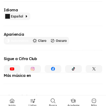
Idioma
Español
Apariencia
Automático
Claro
Oscuro
Sigue a Cifra Club
Más música en
Hecho con
desde Brasil
© 1996 - 2026, el mayor sitio web de educación musical de Latinoamérica
Inicio
Listas
Busca
Academy
Más